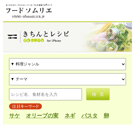
サケ
オリーブの実
ネギ
パスタ
卵