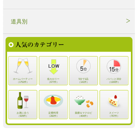
道具別
ホームパーティー
低カロリー
5分で1品
パパッと15分
（1752件）
（677件）
（141件）
（1100件）
お酒に合う
定番料理
薬膳＆マクロビ
スイーツ
（929件）
（282件）
（404件）
（767件）