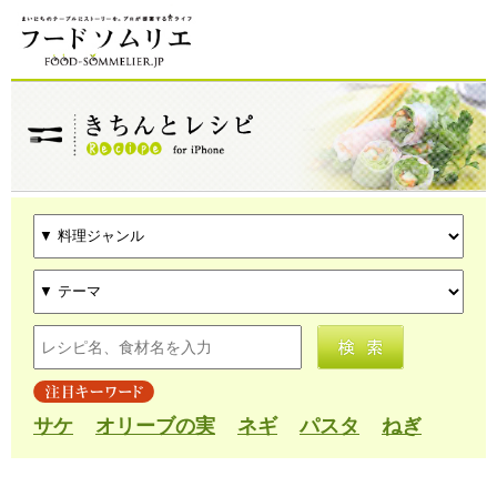
サケ
オリーブの実
ネギ
パスタ
ねぎ