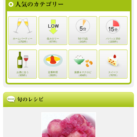
ホームパーティー
低カロリー
5分で1品
パパッと15分
（1752件）
（677件）
（141件）
（1100件）
お酒に合う
定番料理
薬膳＆マクロビ
スイーツ
（929件）
（282件）
（404件）
（767件）