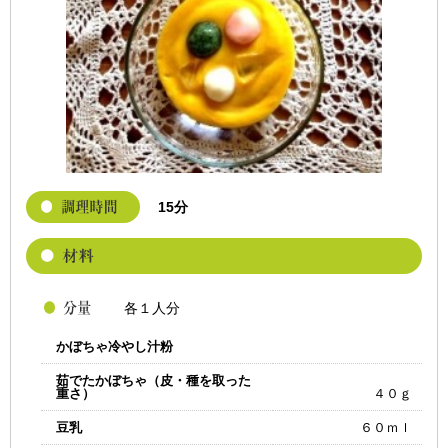
15分
各１人分
かぼちゃ冷やし汁粉
茹でたかぼちゃ（皮・種を取った
重さ）
４０ｇ
豆乳
６０ｍｌ