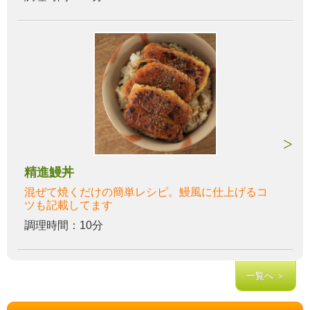
精進鰻丼
混ぜて焼くだけの簡単レシピ。鰻風に仕上げるコ
ツも記載してます
調理時間：10分
一覧へ ＞