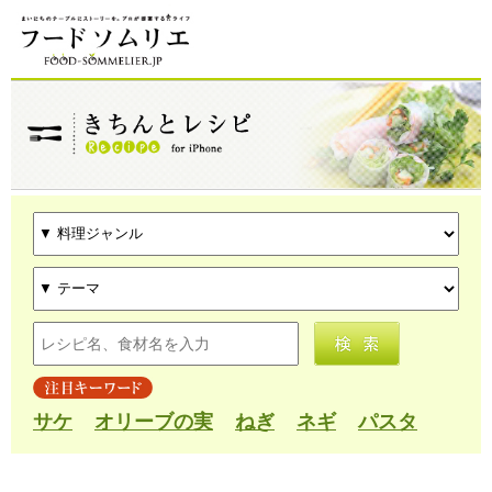
サケ
オリーブの実
ねぎ
ネギ
パスタ