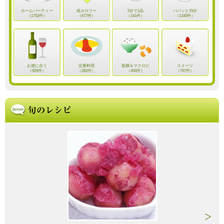
ホームパーティー
低カロリー
5分で1品
パパッと15分
（1752件）
（677件）
（141件）
（1100件）
お酒に合う
定番料理
薬膳＆マクロビ
スイーツ
（929件）
（282件）
（404件）
（767件）