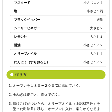
マスタード
小さじ１／４
塩
小さじ１弱
ブラックペッパー
適量
シェリービネガー
大さじ２
レモン汁
大さじ１
醤油
小さじ１／２
オリーブオイル
大さじ４
にんにく（すりおろし）
小さじ１／２
オーブンを１８０〜２００℃に温めておく。
玉ねぎは皮ごと、直火で焼く。
焼けこげがついたら、オリーブオイル（上記材料外）を
塗った耐熱皿に移し、オーブンに入れ、柔らかくなるま