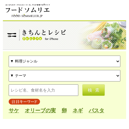
サケ
オリーブの実
卵
ネギ
パスタ