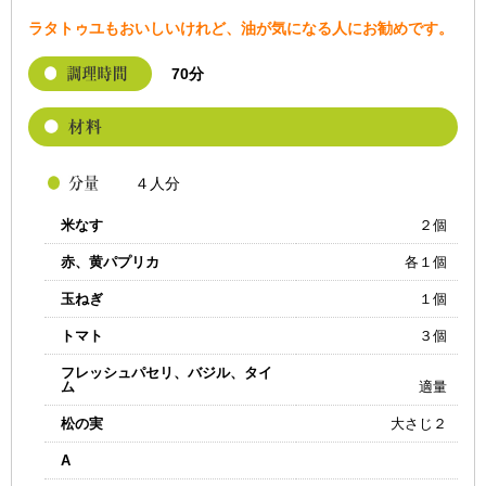
ラタトゥユもおいしいけれど、油が気になる人にお勧めです。
70分
４人分
米なす
２個
赤、黄パプリカ
各１個
玉ねぎ
１個
トマト
３個
フレッシュパセリ、バジル、タイ
ム
適量
松の実
大さじ２
A