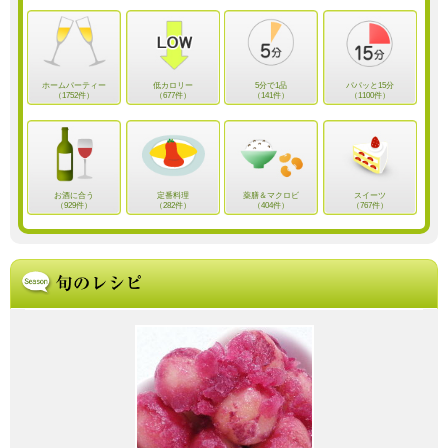
ホームパーティー
低カロリー
5分で1品
パパッと15分
（1752件）
（677件）
（141件）
（1100件）
お酒に合う
定番料理
薬膳＆マクロビ
スイーツ
（929件）
（282件）
（404件）
（767件）