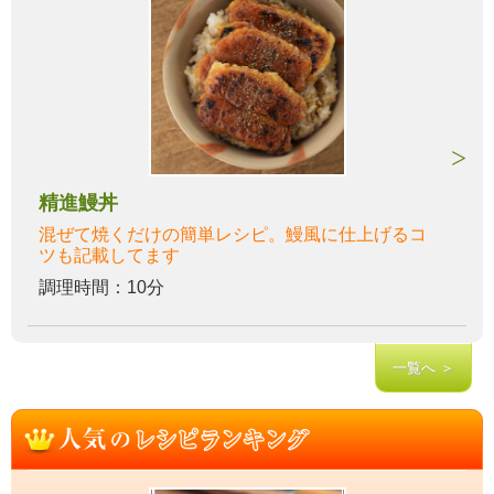
精進鰻丼
混ぜて焼くだけの簡単レシピ。鰻風に仕上げるコ
ツも記載してます
調理時間：10分
一覧へ ＞