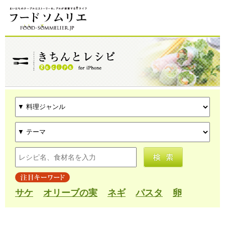
サケ
オリーブの実
ネギ
パスタ
卵