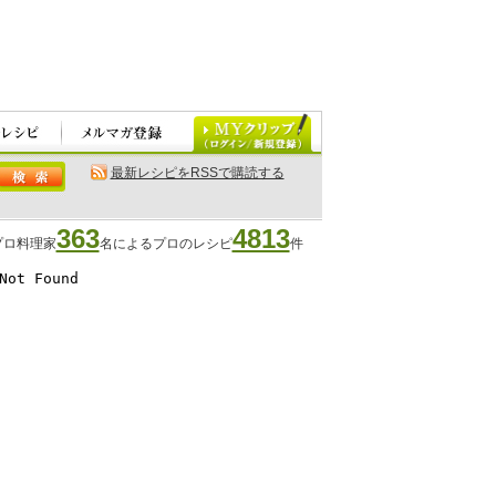
最新レシピをRSSで購読する
363
4813
プロ料理家
名によるプロのレシピ
件