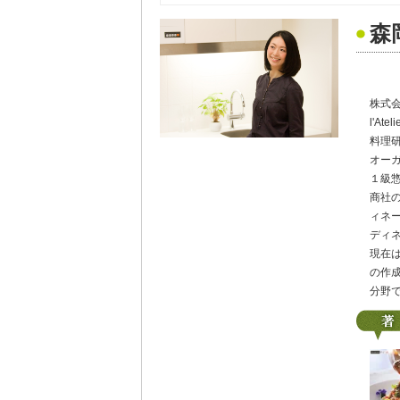
森
株式会
l'Atel
料理
オー
１級
商社
ィネ
ディ
現在
の作
分野