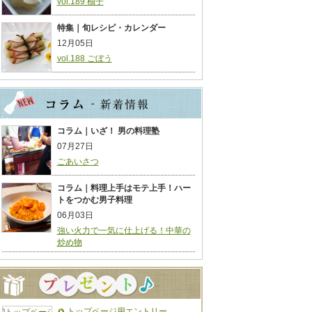
vol.189 柚子
特集｜旬レシピ・カレンダー
12月05日
vol.188 ごぼう
コラム｜いざ！ 男の料理塾
07月27日
ごあいさつ
コラム｜料理上手はモテ上手！ハー
トをつかむ男子料理
06月03日
強い火力で一気に仕上げる！中華の
炒め物
トップページ用エントリー