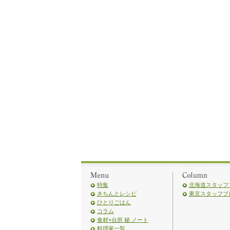
特集
北海道スタッフ
きちんとレシピ
東京スタッフブ
ひとりごはん
コラム
食材×台所 秘 ノート
料理家一覧