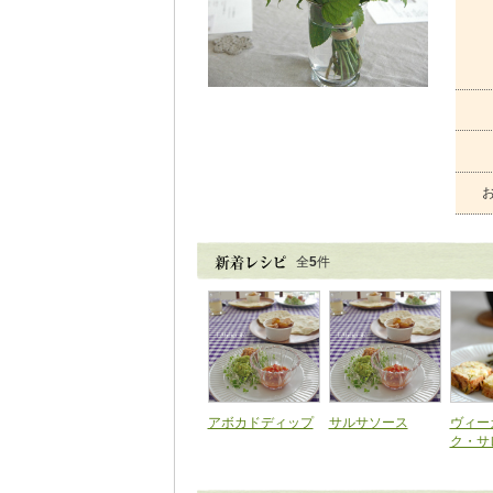
全
5
件
アボカドディップ
サルサソース
ヴィー
ク・サ