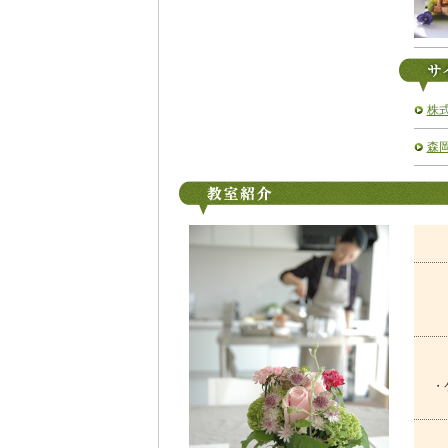
株式
森岡
・