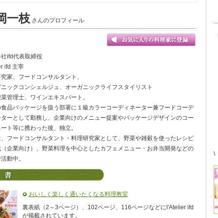
岡一枝
さんのプロフィール
社ifd代表取締役
ier ifd 主宰
研究家、フードコンサルタント、
ガニックコンシェルジュ、オーガニックライフスタイリスト
惣菜管理士、ワインエキスパート。
の食品パッケージを扱う部署に１級カラーコーディネーター兼フードコーデ
ーターとして勤務し、企業向けのメニュー提案やパッケージデザインのコー
ネート等に携わった後、独立。
は、フードコンサルタント・料理研究家として、野菜や雑穀を使ったレシピ
成（企業向け）、野菜料理を中心としたカフェメニュー・お弁当開発などの
\
で活動中。
おいしく楽しく通いたくなる料理教室
裏表紙（2～3ページ）、102ページ、116ページなどにl'Atelier ifd
が掲載されています。