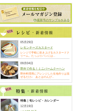
最新号のサンプルをみる
05月29日
レモンチーズカスタード
レンジで手軽に炊き上げるカスタードク
リーム。たっぷりパンには...
09月04日
野外で作る！ミニバームクーヘン
野外料理用にアレンジした生地作りは混
ぜるだけ♪ あとはのんび...
特集｜旬レシピ・カレンダー
12月19日