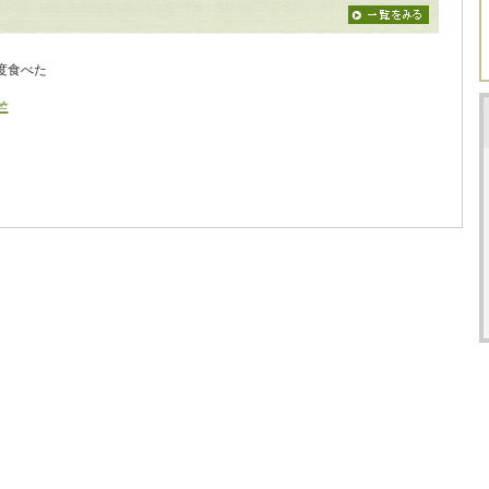
度食べた
竺