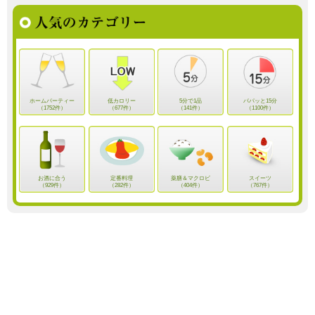
ホームパーティー
低カロリー
5分で1品
パパッと15分
（1752件）
（677件）
（141件）
（1100件）
お酒に合う
定番料理
薬膳＆マクロビ
スイーツ
（929件）
（282件）
（404件）
（767件）