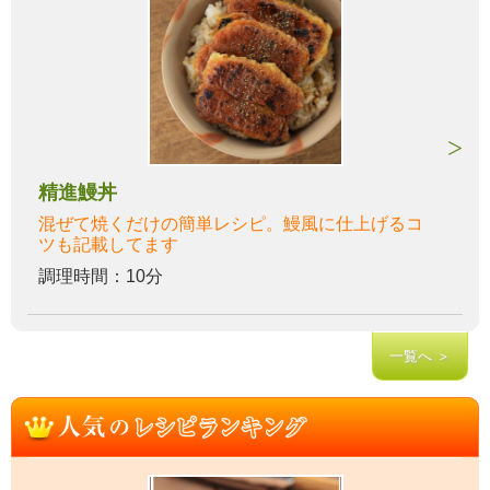
精進鰻丼
混ぜて焼くだけの簡単レシピ。鰻風に仕上げるコ
ツも記載してます
調理時間：10分
一覧へ ＞