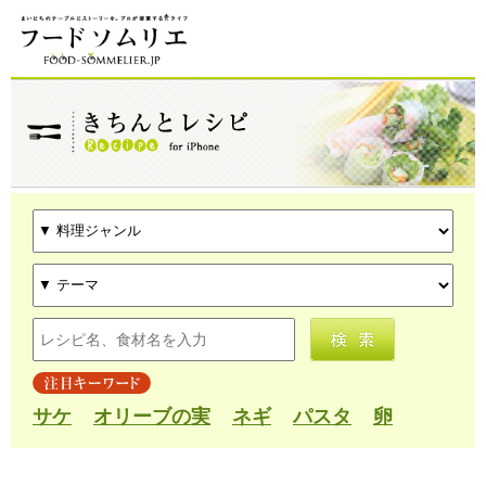
サケ
オリーブの実
ネギ
パスタ
卵