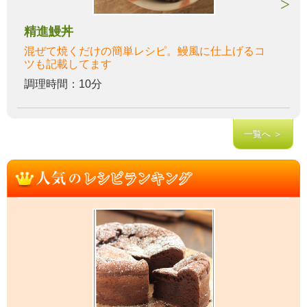
精進鰻丼
混ぜて焼くだけの簡単レシピ。鰻風に仕上げるコ
ツも記載してます
調理時間：10分
一覧へ ＞