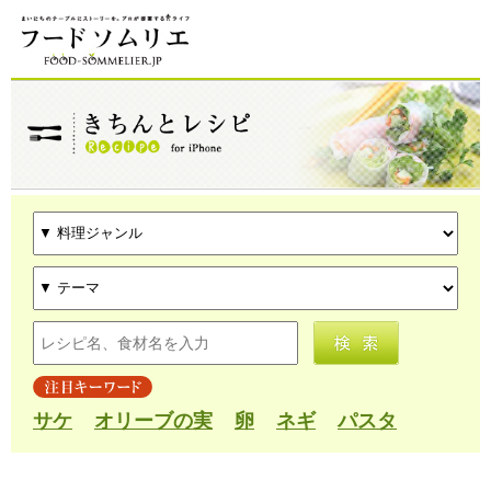
サケ
オリーブの実
卵
ネギ
パスタ