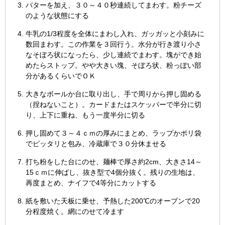
バターを加え、３０～４０秒連続してまわす。粉チーズ
のような状態にする
牛乳の1/3程度を全体にまわし入れ、ガッガッと小刻みに
数回まわす。この作業を３回行う。水分が行き渡り小さ
なそぼろ状になったら、少し連続でまわす。塊ができ始
めたらストップ。やや大きい塊、そぼろ状、粉っぽい部
分があるくらいでＯＫ
大きなボールか台に取り出し、手で周りから押し固める
（捏ねないこと）。カードまたはスケッパーで半分に切
り、上下に重ね、もう一度半分に切る
押し固めて３～４ｃｍの厚みにまとめ、ラップかポリ袋
でピッタリと包み、冷蔵庫で３０分休ませる
打ち粉をした台にのせ、麺棒で厚さ約2cm、大きさ14～
15ｃｍに伸ばし、抜き型で4個分抜く。残りの生地は、
再度まとめ、ナイフで4等分にカットする
紙を敷いた天板に乗せ、予熱した200℃のオーブンで20
分程度焼く。網にのせて冷ます