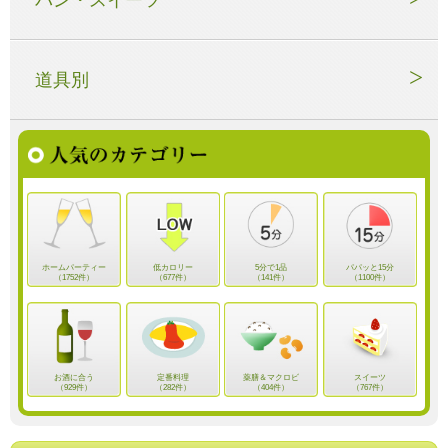
道具別
ホームパーティー
低カロリー
5分で1品
パパッと15分
（1752件）
（677件）
（141件）
（1100件）
お酒に合う
定番料理
薬膳＆マクロビ
スイーツ
（929件）
（282件）
（404件）
（767件）