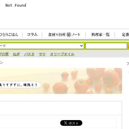
ブの実
ねぎ
パスタ
サケ
オリーブオイル
ン