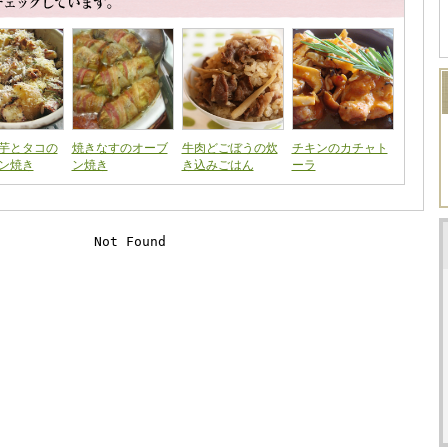
芋とタコの
焼きなすのオーブ
牛肉どごぼうの炊
チキンのカチャト
ン焼き
ン焼き
き込みごはん
ーラ