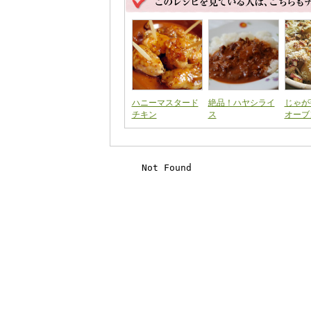
ハニーマスタード
絶品！ハヤシライ
じゃが
チキン
ス
オーブ