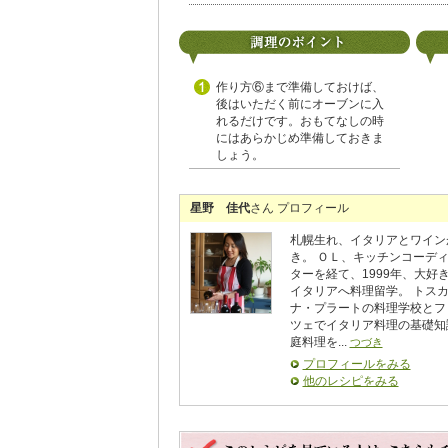
作り方⑥まで準備しておけば、
後はいただく前にオーブンに入
れるだけです。おもてなしの時
にはあらかじめ準備しておきま
しょう。
星野 佳代
さん プロフィール
札幌生れ、イタリアとワイン
き。 ＯＬ、キッチンコーデ
ターを経て、1999年、大好
イタリアへ料理留学。 トス
ナ・プラートの料理学校とフ
ツェでイタリア料理の基礎知
庭料理を...
つづき
プロフィールをみる
他のレシピをみる