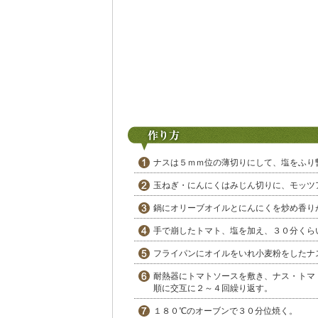
ナスは５ｍｍ位の薄切りにして、塩をふり
玉ねぎ・にんにくはみじん切りに、モッツ
鍋にオリーブオイルとにんにくを炒め香り
手で崩したトマト、塩を加え、３０分くら
フライパンにオイルをいれ小麦粉をしたナ
耐熱器にトマトソースを敷き、ナス・トマ
順に交互に２～４回繰り返す。
１８０℃のオーブンで３０分位焼く。