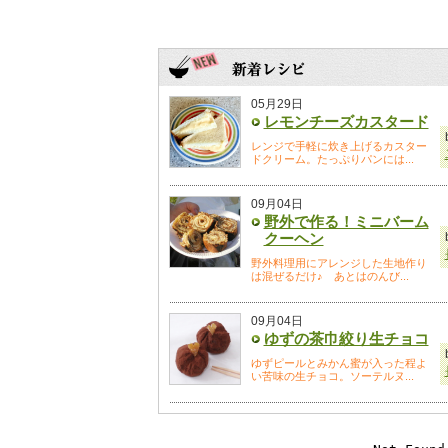
05月29日
レモンチーズカスタード
レンジで手軽に炊き上げるカスター
ドクリーム。たっぷりパンには...
09月04日
野外で作る！ミニバーム
クーヘン
野外料理用にアレンジした生地作り
は混ぜるだけ♪ あとはのんび...
09月04日
ゆずの茶巾絞り生チョコ
ゆずピールとみかん蜜が入った程よ
い苦味の生チョコ。ソーテルヌ...