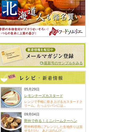
最新号のサンプルをみる
05月29日
レモンチーズカスタード
レンジで手軽に炊き上げるカスタードク
リーム。たっぷりパンには...
09月04日
野外で作る！ミニバームクーヘン
野外料理用にアレンジした生地作りは混
ぜるだけ♪ あとはのんび...