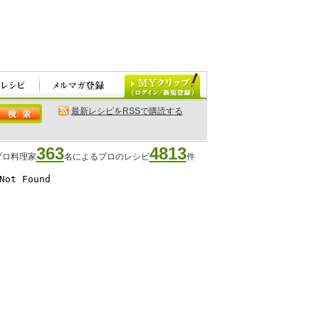
最新レシピをRSSで購読する
363
4813
プロ料理家
名によるプロのレシピ
件