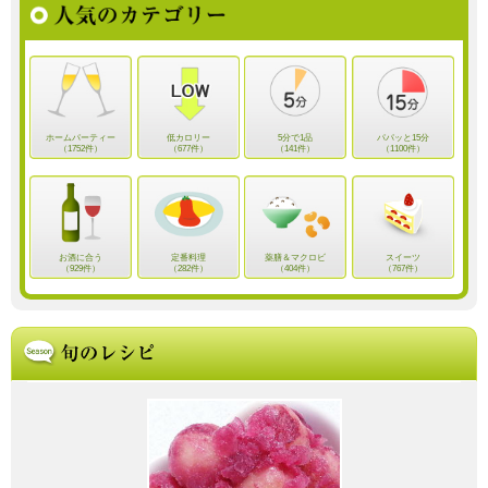
ホームパーティー
低カロリー
5分で1品
パパッと15分
（1752件）
（677件）
（141件）
（1100件）
お酒に合う
定番料理
薬膳＆マクロビ
スイーツ
（929件）
（282件）
（404件）
（767件）