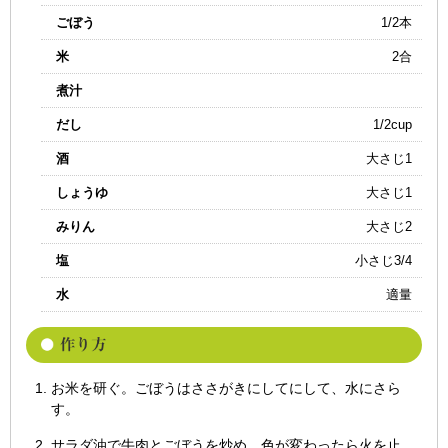
ごぼう
1/2本
米
2合
煮汁
だし
1/2cup
酒
大さじ1
しょうゆ
大さじ1
みりん
大さじ2
塩
小さじ3/4
水
適量
お米を研ぐ。ごぼうはささがきにしてにして、水にさら
す。
サラダ油で牛肉とごぼうを炒め、色が変わったら火を止