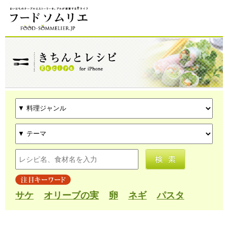
サケ
オリーブの実
卵
ネギ
パスタ