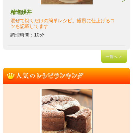
精進鰻丼
混ぜて焼くだけの簡単レシピ。鰻風に仕上げるコ
ツも記載してます
調理時間：10分
一覧へ ＞