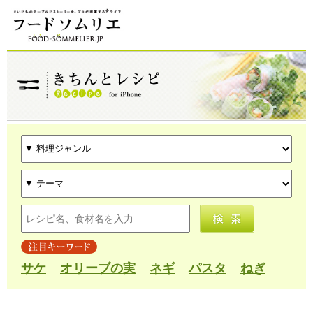
サケ
オリーブの実
ネギ
パスタ
ねぎ