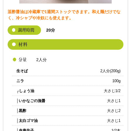
韮酢醤油は冷蔵庫で1週間ストックできます。和え麺だけでな
く、冷シャブや冷奴にも使えます。
20分
2人分
生そば
2人分(200g)
ニラ
100g
┌しょう油
大さじ1/2
│いかなごの漁醤
大さじ1
│黒酢
大さじ2
│太白ゴマ油
大さじ1
│赤唐辛子
1/2本