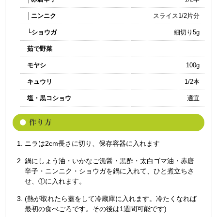
│ニンニク
スライス1/2片分
└ショウガ
細切り5g
茹で野菜
モヤシ
100g
キュウリ
1/2本
塩・黒コショウ
適宜
ニラは2cm長さに切り、保存容器に入れます
鍋にしょう油・いかなご漁醤・黒酢・太白ゴマ油・赤唐
辛子・ニンニク・ショウガを鍋に入れて、ひと煮立ちさ
せ、①に入れます。
(熱が取れたら蓋をして冷蔵庫に入れます。冷たくなれば
最初の食べごろです。その後は1週間可能です)