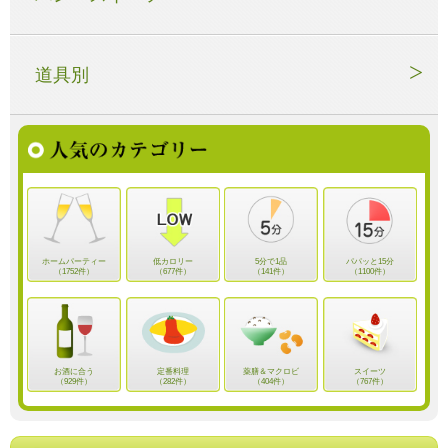
道具別
ホームパーティー
低カロリー
5分で1品
パパッと15分
（1752件）
（677件）
（141件）
（1100件）
お酒に合う
定番料理
薬膳＆マクロビ
スイーツ
（929件）
（282件）
（404件）
（767件）