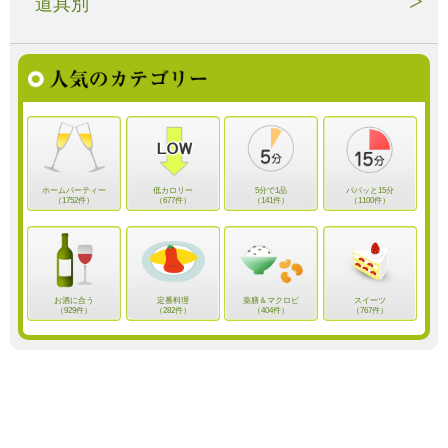
道具別
ホームパーティー
低カロリー
5分で1品
パパッと15分
（1752件）
（677件）
（141件）
（1100件）
お酒に合う
定番料理
薬膳＆マクロビ
スイーツ
（929件）
（282件）
（404件）
（767件）