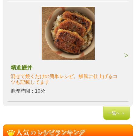
精進鰻丼
混ぜて焼くだけの簡単レシピ。鰻風に仕上げるコ
ツも記載してます
調理時間：10分
一覧へ ＞