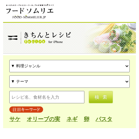
サケ
オリーブの実
ネギ
卵
パスタ