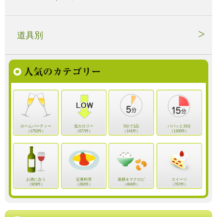
道具別
ホームパーティー
低カロリー
5分で1品
パパッと15分
（1752件）
（677件）
（141件）
（1100件）
お酒に合う
定番料理
薬膳＆マクロビ
スイーツ
（929件）
（282件）
（404件）
（767件）