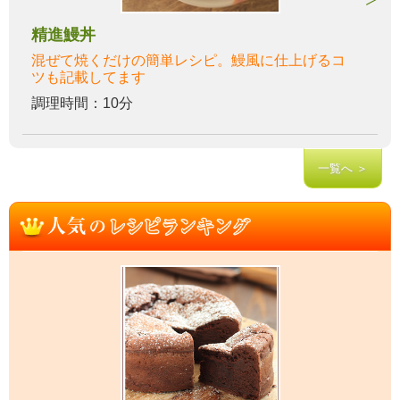
精進鰻丼
混ぜて焼くだけの簡単レシピ。鰻風に仕上げるコ
ツも記載してます
調理時間：10分
一覧へ ＞