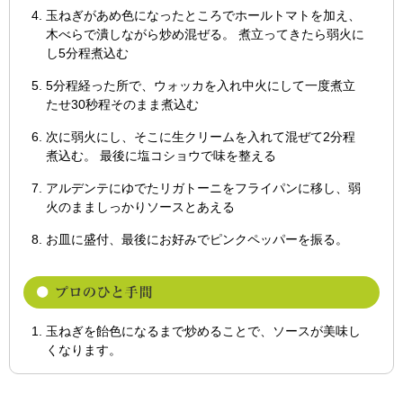
玉ねぎがあめ色になったところでホールトマトを加え、
木べらで潰しながら炒め混ぜる。 煮立ってきたら弱火に
し5分程煮込む
5分程経った所で、ウォッカを入れ中火にして一度煮立
たせ30秒程そのまま煮込む
次に弱火にし、そこに生クリームを入れて混ぜて2分程
煮込む。 最後に塩コショウで味を整える
アルデンテにゆでたリガトーニをフライパンに移し、弱
火のまましっかりソースとあえる
お皿に盛付、最後にお好みでピンクペッパーを振る。
玉ねぎを飴色になるまで炒めることで、ソースが美味し
くなります。