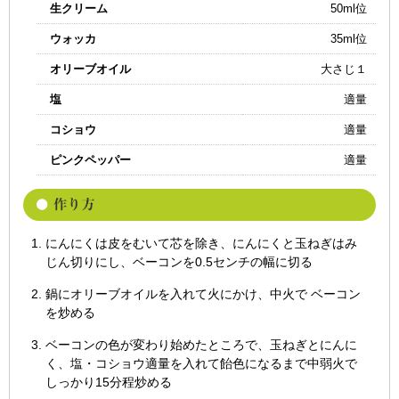
生クリーム
50ml位
ウォッカ
35ml位
オリーブオイル
大さじ１
塩
適量
コショウ
適量
ピンクペッパー
適量
にんにくは皮をむいて芯を除き、にんにくと玉ねぎはみ
じん切りにし、ベーコンを0.5センチの幅に切る
鍋にオリーブオイルを入れて火にかけ、中火で ベーコン
を炒める
ベーコンの色が変わり始めたところで、玉ねぎとにんに
く、塩・コショウ適量を入れて飴色になるまで中弱火で
しっかり15分程炒める