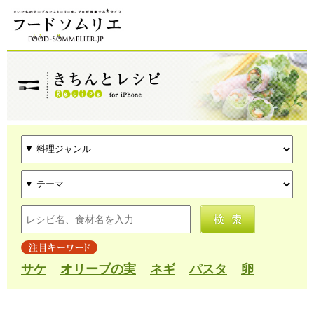
サケ
オリーブの実
ネギ
パスタ
卵