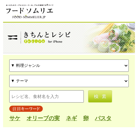
サケ
オリーブの実
ネギ
卵
パスタ