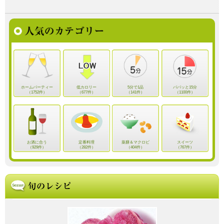
ホームパーティー
低カロリー
5分で1品
パパッと15分
（1752件）
（677件）
（141件）
（1100件）
お酒に合う
定番料理
薬膳＆マクロビ
スイーツ
（929件）
（282件）
（404件）
（767件）