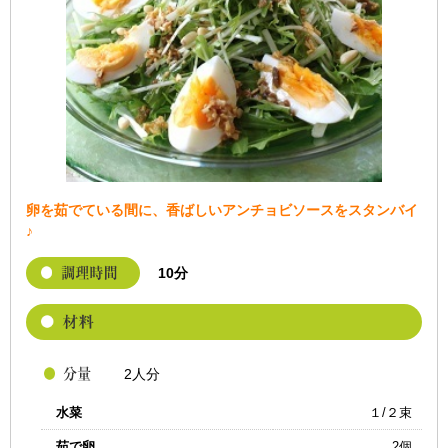
卵を茹でている間に、香ばしいアンチョビソースをスタンバイ
♪
10分
2人分
水菜
１/２束
茹で卵
2個