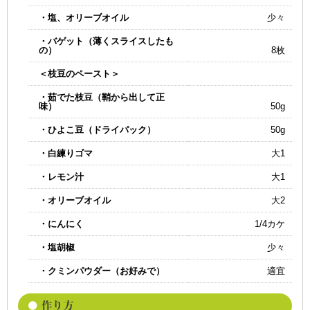
・塩、オリーブオイル
少々
・バゲット（薄くスライスしたも
の）
8枚
＜枝豆のペースト＞
・茹でた枝豆（鞘から出して正
味）
50g
・ひよこ豆（ドライパック）
50g
・白練りゴマ
大1
・レモン汁
大1
・オリーブオイル
大2
・にんにく
1/4カケ
・塩胡椒
少々
・クミンパウダー（お好みで）
適宜