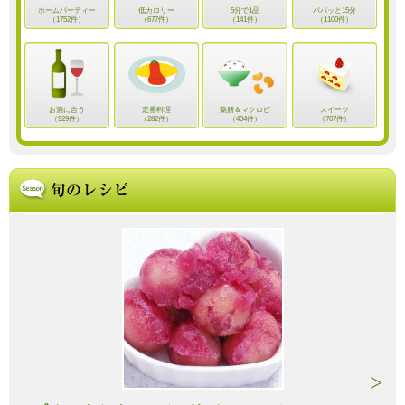
ホームパーティー
低カロリー
5分で1品
パパッと15分
（1752件）
（677件）
（141件）
（1100件）
お酒に合う
定番料理
薬膳＆マクロビ
スイーツ
（929件）
（282件）
（404件）
（767件）