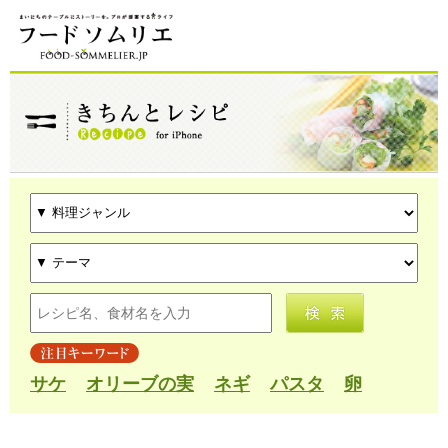
サケ
オリーブの実
ネギ
パスタ
卵