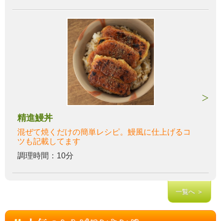
精進鰻丼
混ぜて焼くだけの簡単レシピ。鰻風に仕上げるコ
ツも記載してます
調理時間：10分
一覧へ ＞