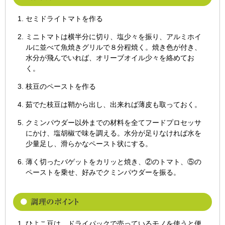
セミドライトマトを作る
ミニトマトは横半分に切り、塩少々を振り、アルミホイ
ルに並べて魚焼きグリルで８分程焼く。焼き色が付き、
水分が飛んでいれば、オリーブオイル少々を絡めてお
く。
枝豆のペーストを作る
茹でた枝豆は鞘から出し、出来れば薄皮も取っておく。
クミンパウダー以外までの材料を全てフードプロセッサ
にかけ、塩胡椒で味を調える。水分が足りなければ水を
少量足し、滑らかなペースト状にする。
薄く切ったバゲットをカリッと焼き、②のトマト、⑤の
ペーストを乗せ、好みでクミンパウダーを振る。
ひよこ豆は、ドライパックで売っているモノを使うと便