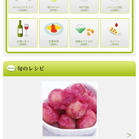
ホームパーティー
低カロリー
5分で1品
パパッと15分
（1752件）
（677件）
（141件）
（1100件）
お酒に合う
定番料理
薬膳＆マクロビ
スイーツ
（929件）
（282件）
（404件）
（767件）