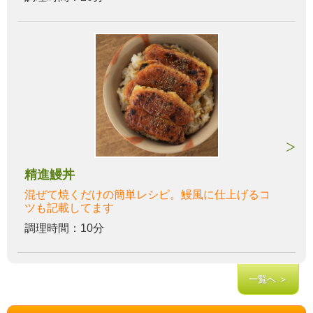
精進鰻丼
混ぜて焼くだけの簡単レシピ。鰻風に仕上げるコ
ツも記載してます
調理時間：10分
一覧へ ＞