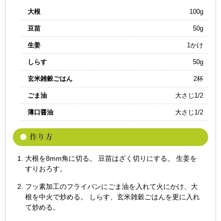
大根
100g
豆苗
50g
生姜
1かけ
しらす
50g
玄米雑穀ごはん
2杯
ごま油
大さじ1/2
薄口醤油
大さじ1/2
大根を8mm角に切る。 豆苗はざく切りにする。 生姜を
すりおろす。
フッ素加工のフライパンにごま油を入れて火にかけ、大
根を中火で炒める。 しらす、玄米雑穀ごはんを更に入れ
て炒める。