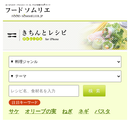
サケ
オリーブの実
ねぎ
ネギ
パスタ