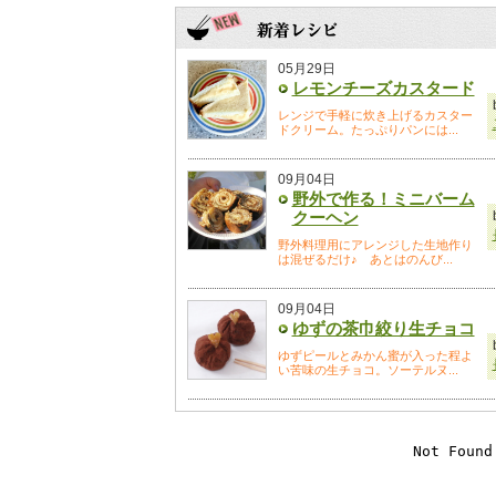
05月29日
レモンチーズカスタード
レンジで手軽に炊き上げるカスター
ドクリーム。たっぷりパンには...
09月04日
野外で作る！ミニバーム
クーヘン
野外料理用にアレンジした生地作り
は混ぜるだけ♪ あとはのんび...
09月04日
ゆずの茶巾絞り生チョコ
ゆずピールとみかん蜜が入った程よ
い苦味の生チョコ。ソーテルヌ...