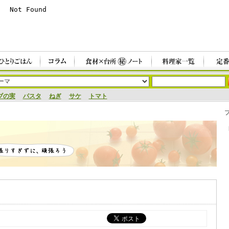
ブの実
パスタ
ねぎ
サケ
トマト