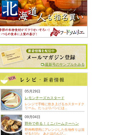
最新号のサンプルをみる
05月29日
レモンチーズカスタード
レンジで手軽に炊き上げるカスタードク
リーム。たっぷりパンには...
09月04日
野外で作る！ミニバームクーヘン
野外料理用にアレンジした生地作りは混
ぜるだけ♪ あとはのんび...