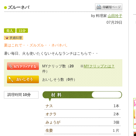
ズルーネバ
by 料理家
山田玲子
07月29日
夏はこれで・・ズルズル・・ネバネバ。
暑い毎日、火も使いたくないそんなランチはこちらで・・
MYクリップ数（
20
※
MYクリップとは？
件）
おいしそう数（
0
件）
調理時間
10分
ナス
1本
オクラ
2本
みょうが
3個
生姜
１片