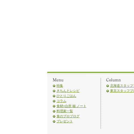
特集
北海道スタッフ
きちんとレシピ
東京スタッフブ
ひとりごはん
コラム
食材×台所 秘 ノート
料理家一覧
食のプロブログ
プレゼント