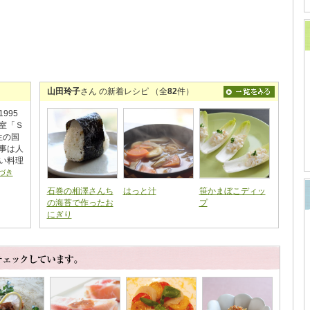
山田玲子
さん の新着レシピ （全
82
件）
995
室「Ｓ
生の国
事は人
い料理
づき
石巻の相澤さんち
はっと汁
笹かまぼこディッ
の海苔で作ったお
プ
にぎり