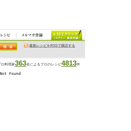
最新レシピをRSSで購読する
363
4813
プロ料理家
名によるプロのレシピ
件