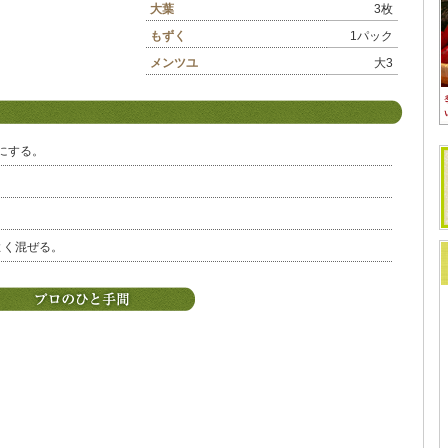
大葉
3枚
もずく
1パック
メンツユ
大3
にする。
よく混ぜる。