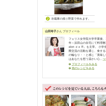
冷蔵庫の残り野菜で作れます。
山田玲子
さん プロフィール
フェリス女学院大学卒業後、1
年～浜田山の自宅にて料理教
alon ｄｅ R」を主宰。 小学
際交流の活動を通じ、食する
の輪なり・・と感じ「美味し
はあなたを想う温かい心...
つ
プロフィールをみる
他のレシピをみる