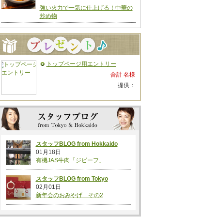
強い火力で一気に仕上げる！中華の
炒め物
トップページ用エントリー
合計 名様
提供：
スタッフBLOG from Hokkaido
01月18日
有機JAS牛肉「ジビーフ」
スタッフBLOG from Tokyo
02月01日
新年会のおみやげ その2