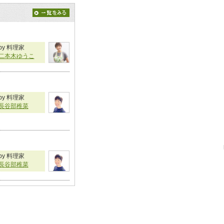
by 料理家
二本木ゆうこ
by 料理家
長谷部稚菜
by 料理家
長谷部稚菜