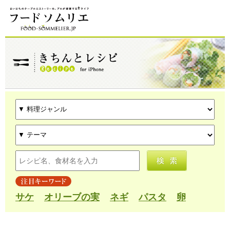
サケ
オリーブの実
ネギ
パスタ
卵