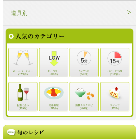
道具別
ホームパーティー
低カロリー
5分で1品
パパッと15分
（1752件）
（677件）
（141件）
（1100件）
お酒に合う
定番料理
薬膳＆マクロビ
スイーツ
（929件）
（282件）
（404件）
（767件）