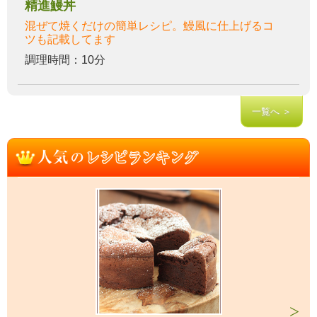
精進鰻丼
混ぜて焼くだけの簡単レシピ。鰻風に仕上げるコ
ツも記載してます
調理時間：10分
一覧へ ＞