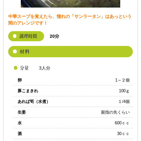
中華スープを覚えたら、憧れの「サンラータン」はあっという
間のアレンジです！
20分
3人分
卵
1～２個
豚こまきれ
100ｇ
あれば筍（水煮）
１/4個
生姜
親指の先くらい
水
600ｃｃ
酒
30ｃｃ