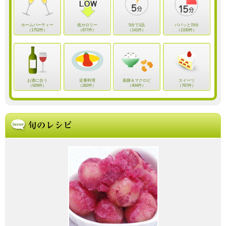
ホームパーティー
低カロリー
5分で1品
パパッと15分
（1752件）
（677件）
（141件）
（1100件）
お酒に合う
定番料理
薬膳＆マクロビ
スイーツ
（929件）
（282件）
（404件）
（767件）