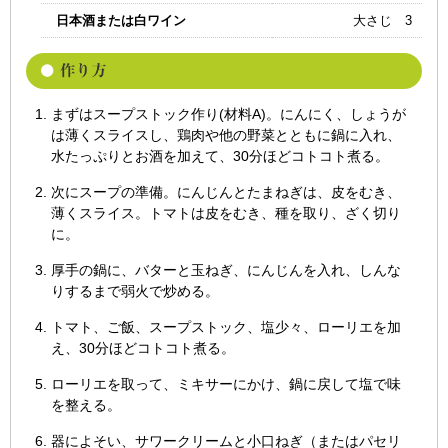
日本酒または白ワイン
大さじ 3
まずはスープストック作り(材料A)。にんにく、しょうが
は薄くスライスし、鶏肉や他の野菜とともに鍋に入れ、
水たっぷりとお酒を加えて、30分ほどコトコト煮る。
次にスープの準備。にんじんとたまねぎは、皮をむき、
薄くスライス。トマトは皮をむき、種を取り、ざく切り
に。
厚手の鍋に、バターと玉ねぎ、にんじんを入れ、しんな
りするまで弱火で炒める。
トマト、ご飯、スープストック、塩少々、ローリエを加
え、30分ほどコトコト煮る。
ローリエを取って、ミキサーにかけ、鍋に戻して塩で味
を整える。
器によそい、サワークリームと小口ねぎ（またはパセリ