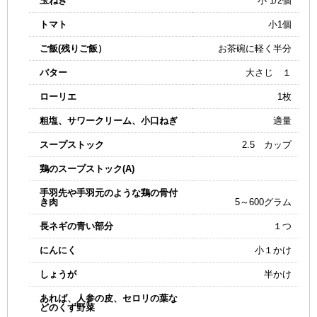
玉ねぎ
小 1/2個
トマト
小1個
ご飯(残りご飯）
お茶碗に軽く半分
バター
大さじ １
ローリエ
1枚
粗塩、サワークリーム、小口ねぎ
適量
スープストック
2.5 カップ
鶏のスープストック(A)
手羽先や手羽元のような鶏の骨付
き肉
5～600グラム
長ネギの青い部分
１つ
にんにく
小１かけ
しょうが
半かけ
あれば、人参の皮、セロリの葉な
どのくず野菜