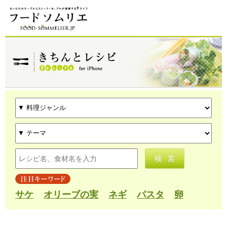
サケ
オリーブの実
ネギ
パスタ
卵