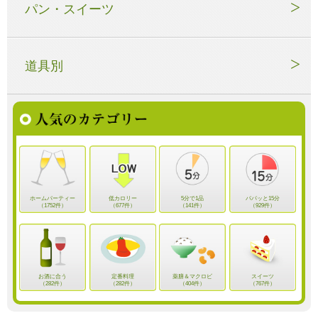
パン・スイーツ
道具別
ホームパーティー
低カロリー
5分で1品
パパッと15分
（1752件）
（677件）
（141件）
（929件）
お酒に合う
定番料理
薬膳＆マクロビ
スイーツ
（282件）
（282件）
（404件）
（767件）