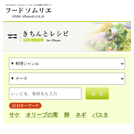
サケ
オリーブの実
卵
ネギ
パスタ