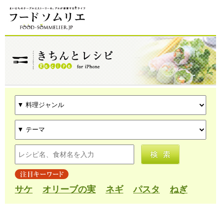
サケ
オリーブの実
ネギ
パスタ
ねぎ