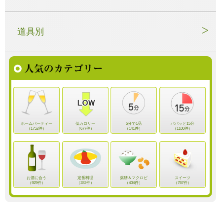
道具別
ホームパーティー
低カロリー
5分で1品
パパッと15分
（1752件）
（677件）
（141件）
（1100件）
お酒に合う
定番料理
薬膳＆マクロビ
スイーツ
（929件）
（282件）
（404件）
（767件）