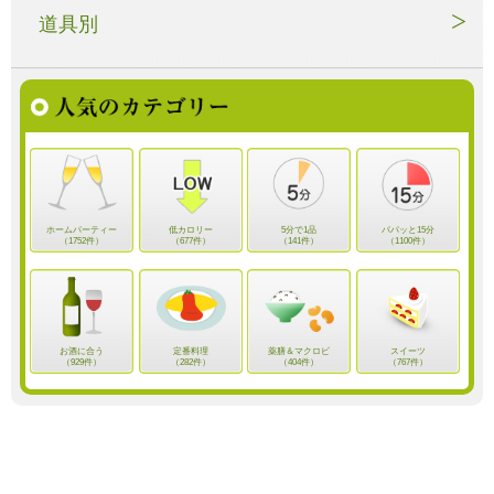
道具別
ホームパーティー
低カロリー
5分で1品
パパッと15分
（1752件）
（677件）
（141件）
（1100件）
お酒に合う
定番料理
薬膳＆マクロビ
スイーツ
（929件）
（282件）
（404件）
（767件）