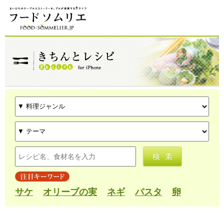
サケ
オリーブの実
ネギ
パスタ
卵