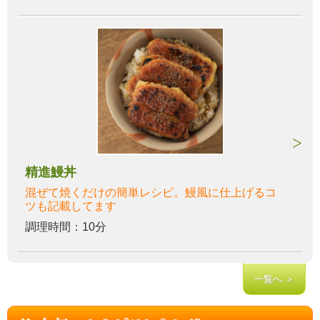
精進鰻丼
混ぜて焼くだけの簡単レシピ。鰻風に仕上げるコ
ツも記載してます
調理時間：10分
一覧へ ＞