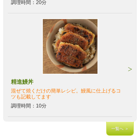
調理時間：20分
精進鰻丼
混ぜて焼くだけの簡単レシピ。鰻風に仕上げるコ
ツも記載してます
調理時間：10分
一覧へ ＞