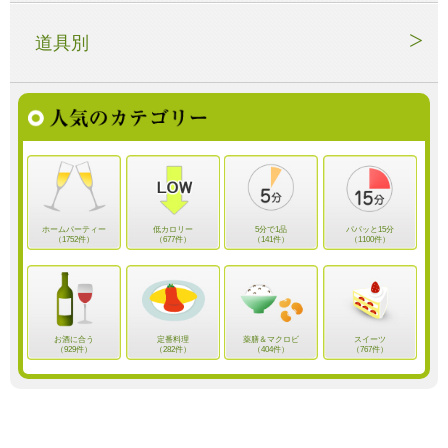
道具別
ホームパーティー
低カロリー
5分で1品
パパッと15分
（1752件）
（677件）
（141件）
（1100件）
お酒に合う
定番料理
薬膳＆マクロビ
スイーツ
（929件）
（282件）
（404件）
（767件）