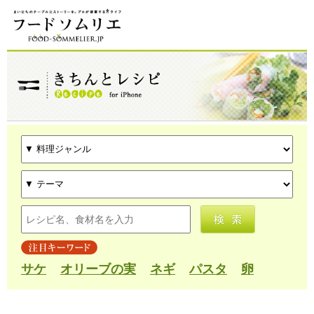
サケ
オリーブの実
ネギ
パスタ
卵