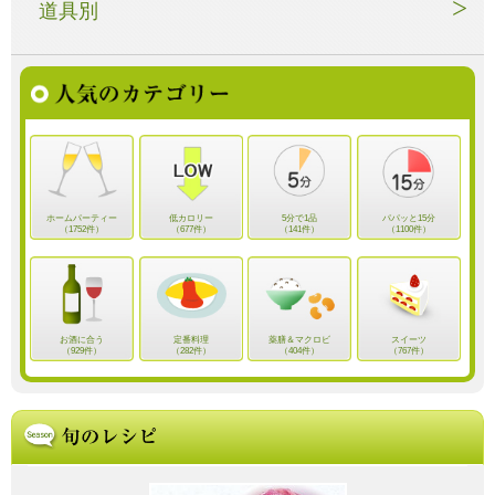
道具別
ホームパーティー
低カロリー
5分で1品
パパッと15分
（1752件）
（677件）
（141件）
（1100件）
お酒に合う
定番料理
薬膳＆マクロビ
スイーツ
（929件）
（282件）
（404件）
（767件）