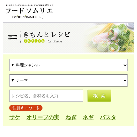
サケ
オリーブの実
ねぎ
ネギ
パスタ