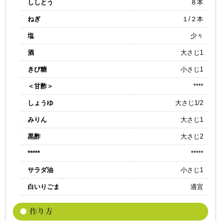
ししとう
８本
ねぎ
１/２本
塩
少々
酒
大さじ1
きび糖
小さじ1
＜甘酢＞
****
しょうゆ
大さじ1/2
みりん
大さじ1
黒酢
大さじ2
*****
*****
サラダ油
小さじ1
白いりごま
適宜