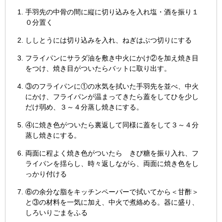
手羽先の中骨の間に縦に切り込みを入れ塩・酒を振り１
０分置く
ししとうには切り込みを入れ、ねぎはぶつ切りにする
フライパンにサラダ油を敷き中火にかけ②を加え焼き目
をつけ、焼き目がついたらバットに取り出す。
③のフライパンに①の水気を拭いた手羽先を並べ、中火
にかけ、フライパンが温まってきたら蓋をしてひを少し
だけ弱め、３～４分蒸し焼きにする。
④に焼き色がついたら裏返して同様に蓋をして３～４分
蒸し焼きにする。
両面に程よく焼き色がついたら きび糖を振り入れ、フ
ライパンを揺らし、時々返しながら、両面に焼き色をし
っかり付ける
⑥の余分な脂をキッチンペーパーで拭いてから＜甘酢＞
と③の材料を一気に加え、中火で煮絡める。器に盛り、
しろいりごまをふる