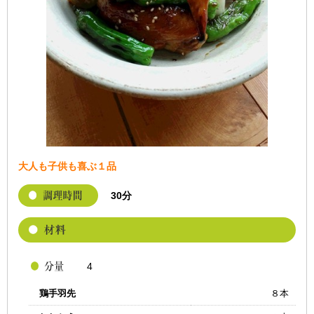
大人も子供も喜ぶ１品
30分
4
鶏手羽先
８本