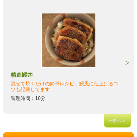
精進鰻丼
混ぜて焼くだけの簡単レシピ。鰻風に仕上げるコ
ツも記載してます
調理時間：10分
一覧へ ＞