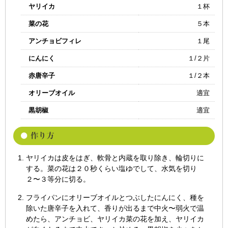
ヤリイカ
１杯
菜の花
５本
アンチョビフィレ
１尾
にんにく
１/２片
赤唐辛子
１/２本
オリーブオイル
適宜
黒胡椒
適宜
ヤリイカは皮をはぎ、軟骨と内蔵を取り除き、輪切りに
する。菜の花は２０秒くらい塩ゆでして、水気を切り
２〜３等分に切る。
フライパンにオリーブオイルとつぶしたにんにく、種を
除いた唐辛子を入れて、香りが出るまで中火〜弱火で温
めたら、アンチョビ、ヤリイカ菜の花を加え、ヤリイカ