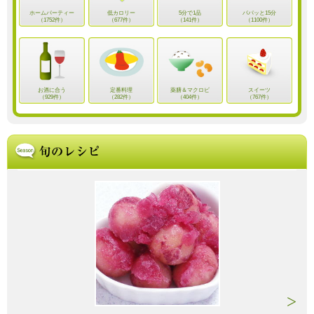
ホームパーティー
低カロリー
5分で1品
パパッと15分
（1752件）
（677件）
（141件）
（1100件）
お酒に合う
定番料理
薬膳＆マクロビ
スイーツ
（929件）
（282件）
（404件）
（767件）