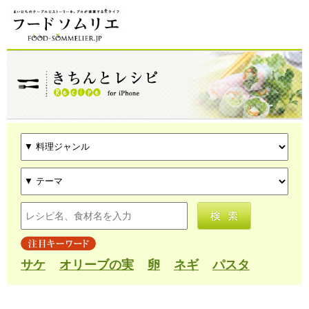
サケ
オリーブの実
卵
ネギ
パスタ