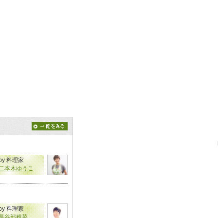
by 料理家
二本木ゆうこ
by 料理家
長谷部稚菜