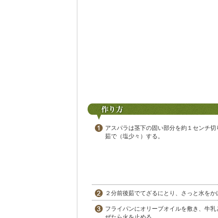
アスパラは茎下の固い部分を約１センチ切
茹で（塩少々）する。
２分前後茹でてざるにとり、さっと水をか
フライパンにオリーブオイルを敷き、牛乳
ぜたら火を止める。