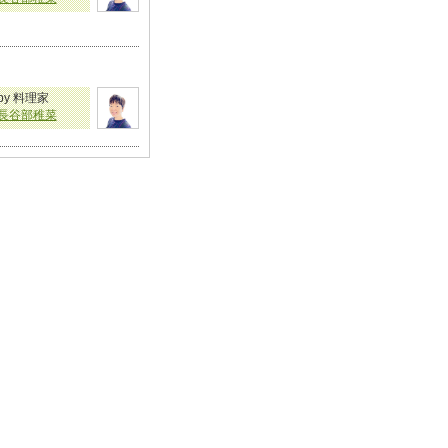
by 料理家
長谷部稚菜