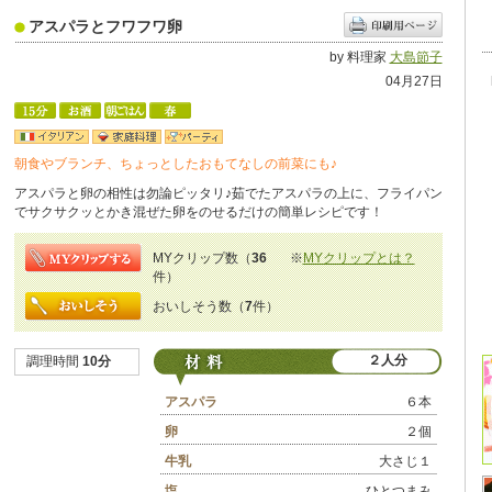
アスパラとフワフワ卵
by 料理家
大島節子
04月27日
朝食やブランチ、ちょっとしたおもてなしの前菜にも♪
アスパラと卵の相性は勿論ピッタリ♪茹でたアスパラの上に、フライパン
でサクサクッとかき混ぜた卵をのせるだけの簡単レシピです！
MYクリップ数（
36
※
MYクリップとは？
件）
おいしそう数（
7
件）
２人分
調理時間
10分
アスパラ
６本
卵
２個
牛乳
大さじ１
塩
ひとつまみ