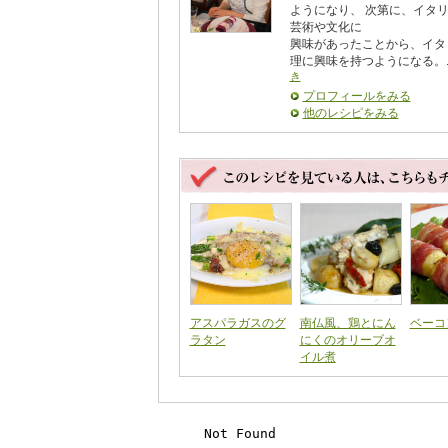
ようになり、 次第に、イタ
芸術や文化に
興味があったことから、イタ
理に興味を持つようになる。..
き
プロフィールをみる
他のレシピをみる
アスパラガスのグ
南仏風、鶏とにん
ベーコ
ラタン
にくのオリーブオ
イル煮