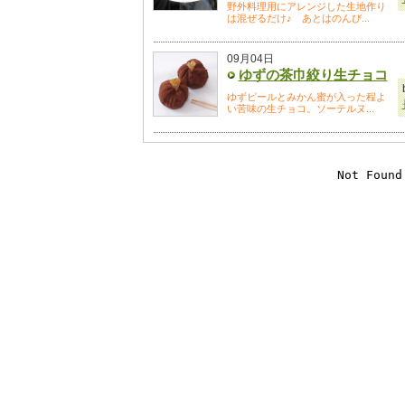
野外料理用にアレンジした生地作り
は混ぜるだけ♪ あとはのんび...
09月04日
ゆずの茶巾絞り生チョコ
ゆずピールとみかん蜜が入った程よ
い苦味の生チョコ。ソーテルヌ...