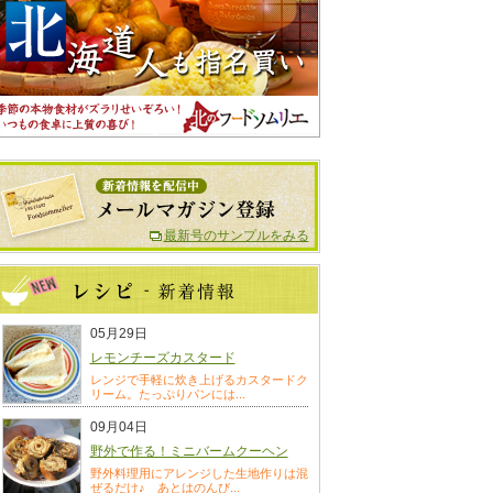
最新号のサンプルをみる
05月29日
レモンチーズカスタード
レンジで手軽に炊き上げるカスタードク
リーム。たっぷりパンには...
09月04日
野外で作る！ミニバームクーヘン
野外料理用にアレンジした生地作りは混
ぜるだけ♪ あとはのんび...