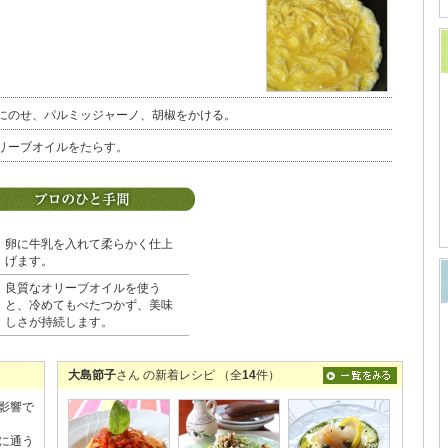
にのせ、パルミッジャーノ、胡椒をかける。
リーブオイルをたらす。
卵に牛乳を入れて柔らかく仕上
げます。
良質なオリーブオイルを使う
と、冷めてもべたつかず、美味
しさが持続します。
大島節子
さん の新着レシピ （全
14
件）
影響で
に通う