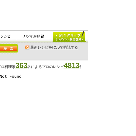
最新レシピをRSSで購読する
363
4813
プロ料理家
名によるプロのレシピ
件