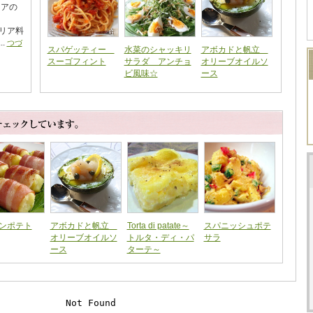
リアの
リア料
.
つづ
スパゲッティー
水菜のシャッキリ
アボカドと帆立
スーゴフィント
サラダ アンチョ
オリーブオイルソ
ビ風味☆
ース
ンポテト
アボカドと帆立
Torta di patate～
スパニッシュポテ
オリーブオイルソ
トルタ・ディ・パ
サラ
ース
ターテ～