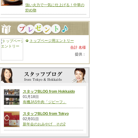
強い火力で一気に仕上げる！中華の
炒め物
トップページ用エントリー
合計 名様
提供：
スタッフBLOG from Hokkaido
01月18日
有機JAS牛肉「ジビーフ」
スタッフBLOG from Tokyo
02月01日
新年会のおみやげ その2