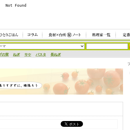
ブの実
ねぎ
サケ
パスタ
長ねぎ