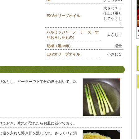
大さじ１＋
仕上げ用と
EXVオリーブオイル
して小さじ
１
パルミッジャーノ チーズ（す
大さじ１
りおろしたもの）
胡椒（黒or赤）
適量
EXVオリーブオイル
小さじ１
り落とし、ピーラーで下半分の皮を剥いて、塩
けておき、水気が取れたらお皿に並べておく。
と塩を入れた溶き卵を流し入れ、さっくりと混