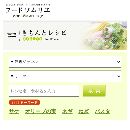
サケ
オリーブの実
ネギ
ねぎ
パスタ