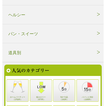
ヘルシー
パン・スイーツ
道具別
ホームパーティー
低カロリー
5分で1品
パパッと15分
（1752件）
（677件）
（141件）
（1100件）