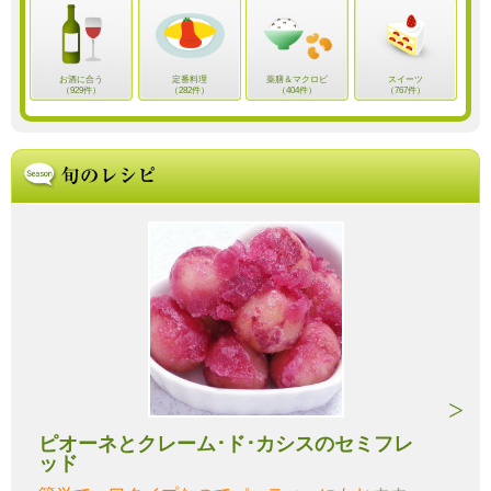
お酒に合う
定番料理
薬膳＆マクロビ
スイーツ
（929件）
（282件）
（404件）
（767件）
ピオーネとクレーム･ド･カシスのセミフレ
ッド