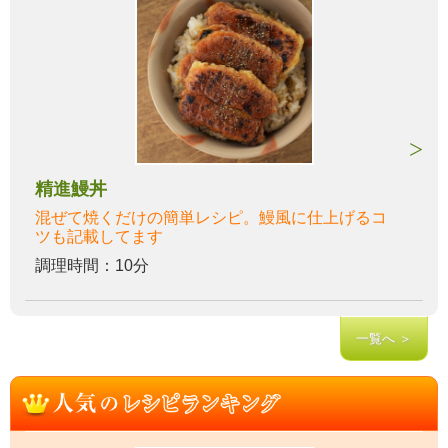
精進鰻丼
混ぜて焼くだけの簡単レシピ。鰻風に仕上げるコ
ツも記載してます
調理時間：10分
一覧へ ＞