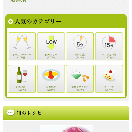
ホームパーティー
低カロリー
5分で1品
パパッと15分
（1752件）
（677件）
（141件）
（1100件）
お酒に合う
定番料理
薬膳＆マクロビ
スイーツ
（929件）
（282件）
（404件）
（767件）