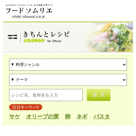
サケ
オリーブの実
卵
ネギ
パスタ