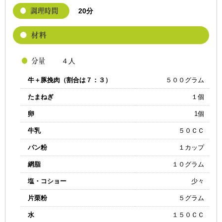
20分
４人
牛＋豚挽肉（割合は７：３）
５００グラム
たまねぎ
１個
卵
1個
牛乳
５０ＣＣ
パン粉
１カップ
網脂
１０グラム
塩・コショー
少々
片栗粉
５グラム
水
１５０ＣＣ