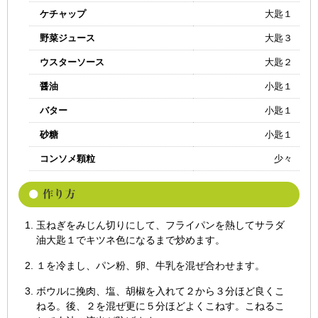
ケチャップ
大匙１
野菜ジュース
大匙３
ウスターソース
大匙２
醤油
小匙１
バター
小匙１
砂糖
小匙１
コンソメ顆粒
少々
玉ねぎをみじん切りにして、フライパンを熱してサラダ
油大匙１でキツネ色になるまで炒めます。
１を冷まし、パン粉、卵、牛乳を混ぜ合わせます。
ボウルに挽肉、塩、胡椒を入れて２から３分ほど良くこ
ねる。後、２を混ぜ更に５分ほどよくこねす。こねるこ