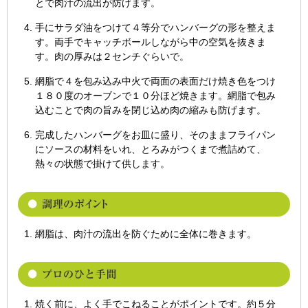
とで肉汁の流出が防げます。
手にサラダ油をつけて４等分でハンバーグの形を整えま
す。両手でキャッチボールしながら中の空気を抜きま
す。肉の厚みは２センチぐらいで。
網脂で４を包み込み中火で両面の表面だけ焼き色をつけ
１８０度のオーブンで１０分ほど焼きます。網脂で包み
込むことで肉の旨みを閉じ込め肉の縮みも防げます。
完成したハンバーグをお皿に盛り、そのままフライパン
にソースの材料をいれ、とろみがつくまで煮詰めて、
熱々の状態で掛けて供します。
網脂は、肉汁の流出を防ぐために全体に巻きます。
焼く前に、よく手でこねることがポイントです。約５分