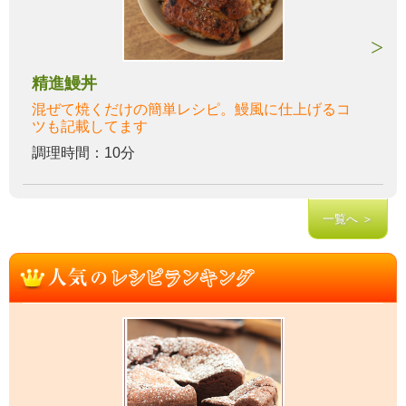
精進鰻丼
混ぜて焼くだけの簡単レシピ。鰻風に仕上げるコ
ツも記載してます
調理時間：10分
一覧へ ＞