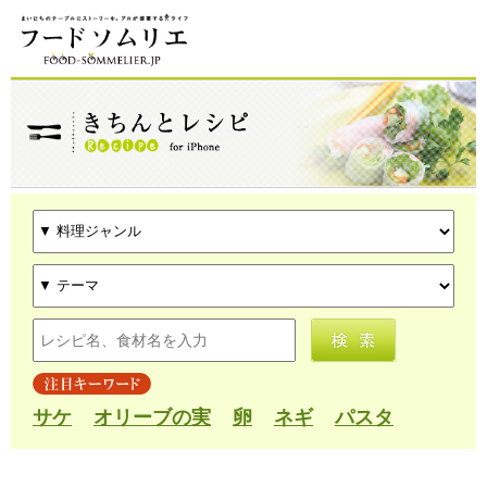
サケ
オリーブの実
卵
ネギ
パスタ