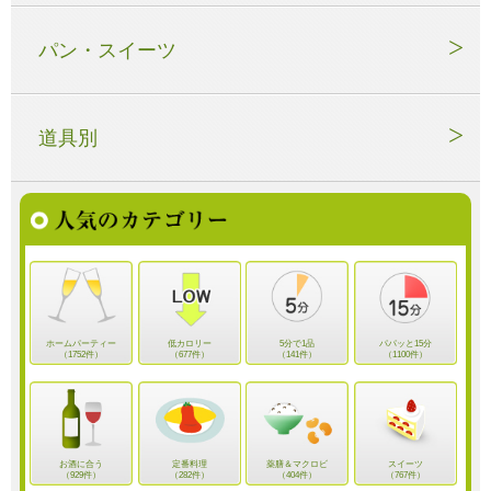
パン・スイーツ
道具別
ホームパーティー
低カロリー
5分で1品
パパッと15分
（1752件）
（677件）
（141件）
（1100件）
お酒に合う
定番料理
薬膳＆マクロビ
スイーツ
（929件）
（282件）
（404件）
（767件）