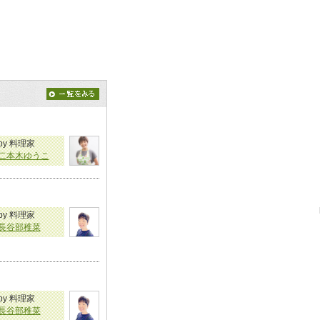
by 料理家
二本木ゆうこ
by 料理家
長谷部稚菜
by 料理家
長谷部稚菜