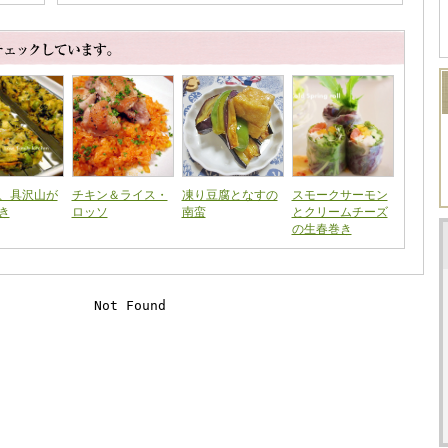
、具沢山が
チキン＆ライス・
凍り豆腐となすの
スモークサーモン
き
ロッソ
南蛮
とクリームチーズ
の生春巻き