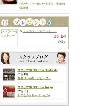
強い火力で一気に仕上げる！中華の
炒め物
トップページ用エントリー
合計 名様
提供：
スタッフBLOG from Hokkaido
01月18日
有機JAS牛肉「ジビーフ」
スタッフBLOG from Tokyo
02月01日
新年会のおみやげ その2