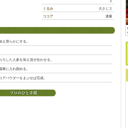
３
くるみ
大さじ２
ココア
適量
加え滑らかにする。
おろした人参を加え混ぜ合わせる。
蔵庫に入れ固める。
コアパウダーをまぶせば完成。