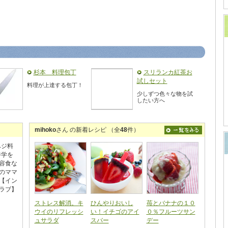
杉本 料理包丁
スリランカ紅茶お
試しセット
料理が上達する包丁！
少しずつ色々な物を試
したい方へ
mihoko
さん の新着レシピ （全
48
件）
ベジ料
養学を
容食な
のママ
【イン
ラブ】
ストレス解消。キ
ひんやりおいし
苺とバナナの１０
ウイのリフレッシ
い！イチゴのアイ
０％フルーツサン
ュサラダ
スバー
デー