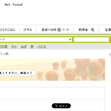
ブの実
サケ
ねぎ
卵
パスタ
リュ麩