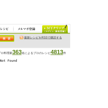
最新レシピをRSSで購読する
363
4813
プロ料理家
名によるプロのレシピ
件