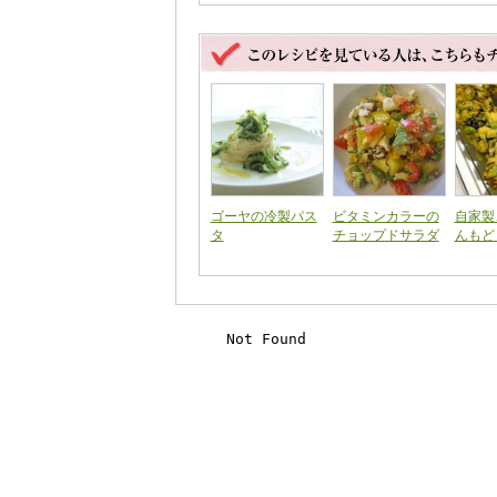
ゴーヤの冷製パス
ビタミンカラーの
自家製
タ
チョップドサラダ
んもど