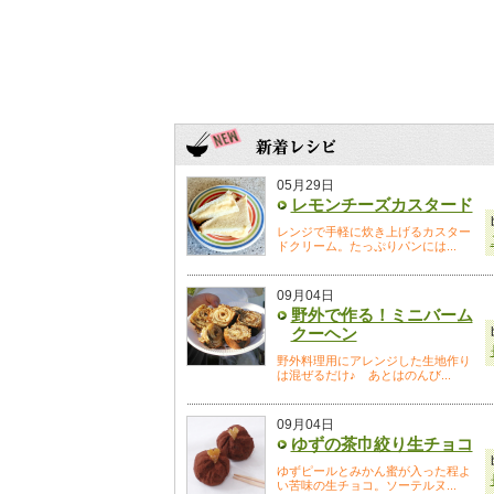
05月29日
レモンチーズカスタード
レンジで手軽に炊き上げるカスター
ドクリーム。たっぷりパンには...
09月04日
野外で作る！ミニバーム
クーヘン
野外料理用にアレンジした生地作り
は混ぜるだけ♪ あとはのんび...
09月04日
ゆずの茶巾絞り生チョコ
ゆずピールとみかん蜜が入った程よ
い苦味の生チョコ。ソーテルヌ...