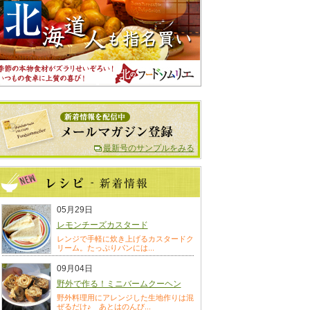
最新号のサンプルをみる
05月29日
レモンチーズカスタード
レンジで手軽に炊き上げるカスタードク
リーム。たっぷりパンには...
09月04日
野外で作る！ミニバームクーヘン
野外料理用にアレンジした生地作りは混
ぜるだけ♪ あとはのんび...