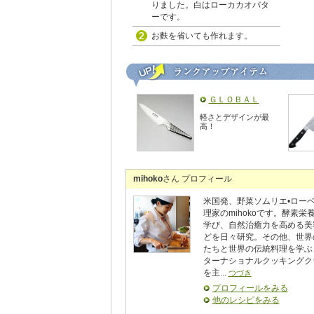
りました。白はローカカオバタ
ーです。
お麩を省いても作れます。
ＧＬＯＢＡＬ
軽さとデザインが最
高！
mihoko
さん プロフィール
米国発、野菜ソムリエ•ロー
理家のmihokoです。酵素栄
学び、自然治癒力を高める美
どを日々研究。その他、世界
たちと世界の伝統料理を学ぶ
ターナショナルクッキングク
を主...
つづき
プロフィールをみる
他のレシピをみる