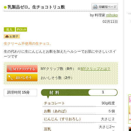
乳製品ゼロ。生チョコトリュ麩
by 料理家
mihoko
02月11日
生クリーム不使用の生チョコ。
生の代わりに生にんじんとお麩を加えたヘルシーでお肌にやさしいスイ
ーツです
MYクリップ数（
8
件）
※
MYクリップとは？
おいしそう数（
2
件）
1
調理時間
15分
チョコレート
90g程度
お麩（あれば）
５個
にんじん（すりおろし）
大さじ２
大さじ2〜
豆乳