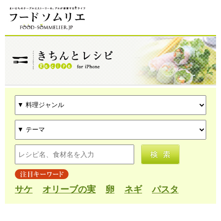
サケ
オリーブの実
卵
ネギ
パスタ