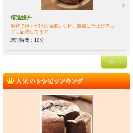
精進鰻丼
混ぜて焼くだけの簡単レシピ。鰻風に仕上げるコ
ツも記載してます
調理時間：10分
一覧へ ＞