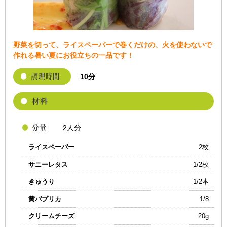
野菜を切って、ライスペーパーで巻くだけの、火を使わないで
作れる暑い夏にお役立ちの一品です！
10分
2人分
ライスペーパー
2枚
サニーレタス
1/2枚
きゅうり
1/2本
黄パプリカ
1/8
クリームチーズ
20g