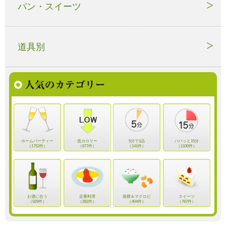
パン・スイーツ
道具別
ホームパーティー
低カロリー
5分で1品
パパッと15分
（1752件）
（677件）
（141件）
（1100件）
お酒に合う
定番料理
薬膳＆マクロビ
スイーツ
（929件）
（282件）
（404件）
（767件）