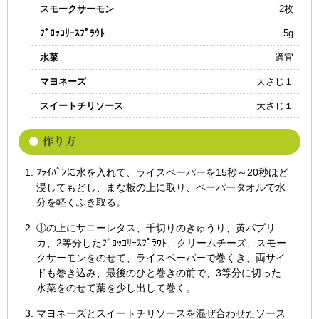
スモークサーモン
2枚
ﾌﾞﾛｯｺﾘｰｽﾌﾟﾗｳﾄ
5g
水菜
適宜
マヨネーズ
大さじ１
スイートチリソース
大さじ１
ﾌﾗｲﾊﾟﾝに水を入れて、ライスペーパーを15秒～20秒ほど
浸してもどし、まな板の上に取り、ペーパータオルで水
分を軽くふき取る。
①の上にサニーレタス、千切りのきゅうり、黄パプリ
カ、2等分したﾌﾞﾛｯｺﾘｰｽﾌﾟﾗｳﾄ、クリームチーズ、スモー
クサーモンをのせて、ライスペーパーで巻くき、両サイ
ドも巻き込み、最後のひと巻きの前で、3等分に切った
水菜をのせて葉を少し出して巻く。
マヨネーズとスイートチリソースを混ぜ合わせたソース