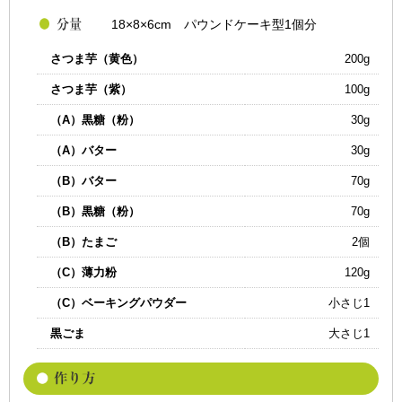
18×8×6cm パウンドケーキ型1個分
さつま芋（黄色）
200g
さつま芋（紫）
100g
（A）黒糖（粉）
30g
（A）バター
30g
（B）バター
70g
（B）黒糖（粉）
70g
（B）たまご
2個
（C）薄力粉
120g
（C）ベーキングパウダー
小さじ1
黒ごま
大さじ1