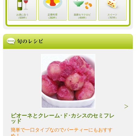
お酒に合う
定番料理
薬膳＆マクロビ
スイーツ
（929件）
（282件）
（404件）
（767件）
ピオーネとクレーム･ド･カシスのセミフレ
ッド
簡単で一口タイプなのでパーティーにもおすす
め！