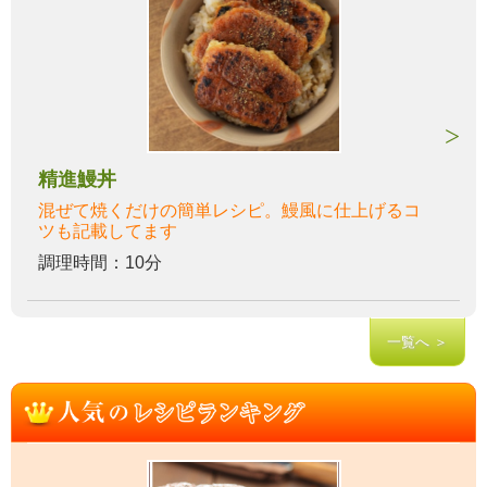
精進鰻丼
混ぜて焼くだけの簡単レシピ。鰻風に仕上げるコ
ツも記載してます
調理時間：10分
一覧へ ＞