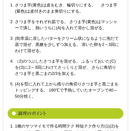
さつま芋(黄色)は皮をむき、輪切りにする。 さつま芋
(紫色)は皮付きのまま角切りにする。
さつま芋をそれぞれ茹でる。 さつま芋(黄色)はマッシャ
ーで潰し、熱いうちに(A)を入れて溶かし混ぜる。
(B)常温に戻したバターをクリーム状になるように泡だて
器で混ぜ、黒糖を少しずつ加える。 溶いた卵を2～3回に
わけて混ぜる。
（2)のつぶしたさつま芋を混ぜる。 ふるっておいた(C)
を(3)に2～3回にわけてさっくりと混ぜ、 さらに角切り
さつま芋と黒ごまの2/3を加える。
(4)を型に入れて上から残りの角切りさつま芋と黒ごまを
トッピングする。 180℃で予熱していたオーブンで40～
50分焼く。
1種のサツマイモで作る時間テク 時短テク作り方(1)(2)を