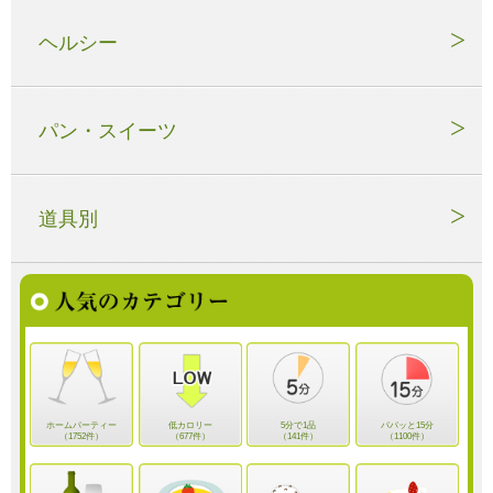
ヘルシー
パン・スイーツ
道具別
ホームパーティー
低カロリー
5分で1品
パパッと15分
（1752件）
（677件）
（141件）
（1100件）