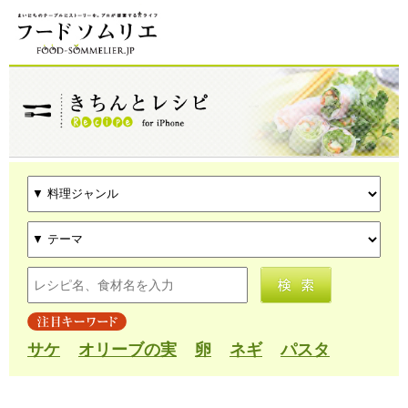
サケ
オリーブの実
卵
ネギ
パスタ