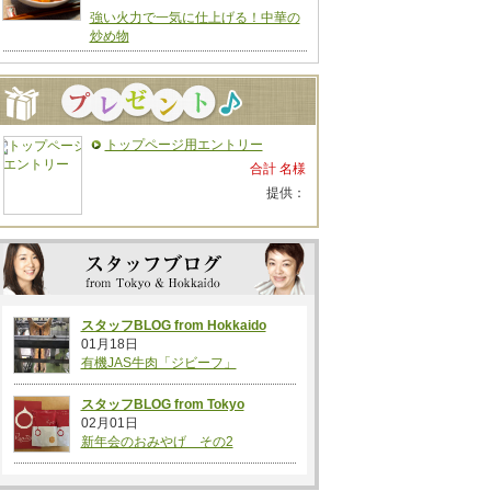
強い火力で一気に仕上げる！中華の
炒め物
トップページ用エントリー
合計 名様
提供：
スタッフBLOG from Hokkaido
01月18日
有機JAS牛肉「ジビーフ」
スタッフBLOG from Tokyo
02月01日
新年会のおみやげ その2