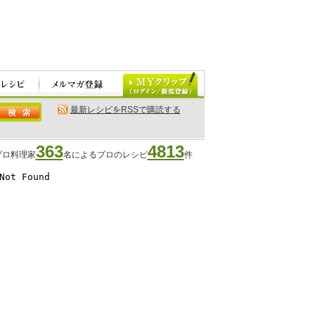
最新レシピをRSSで購読する
363
4813
プロ料理家
名によるプロのレシピ
件