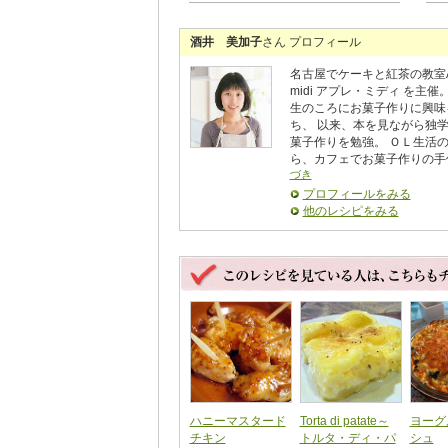
酒井 美加子
さん プロフィール
名古屋でケーキと紅茶の教室Ap
midi アプレ・ミディ を主催
生のころにお菓子作りに興味
ち、 以来、本を見ながら独
菓子作りを勉強。 ＯＬ生活
ら、カフェでお菓子作りの手伝
づき
プロフィールをみる
他のレシピをみる
ハニーマスタード
Torta di patate～
ヨーグ
チキン
トルタ・ディ・パ
シュ