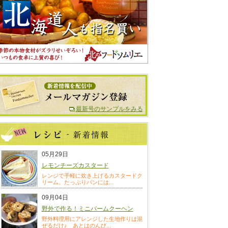
最新号のサンプルをみる
05月29日
レモンチーズカスタード
レンジで手軽に炊き上げるカスタードク
リーム。たっぷりパンには...
09月04日
野外で作る！ミニバームクーヘン
野外料理用にアレンジした生地作りは混
ぜるだけ♪ あとはのんび...