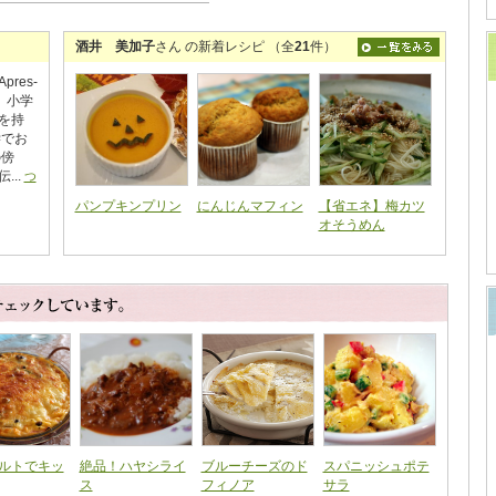
酒井 美加子
さん の新着レシピ （全
21
件）
res-
。 小学
を持
学でお
の傍
...
つ
パンプキンプリン
にんじんマフィン
【省エネ】梅カツ
オそうめん
ルトでキッ
絶品！ハヤシライ
ブルーチーズのド
スパニッシュポテ
ス
フィノア
サラ