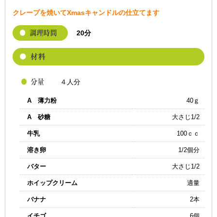
クレープを焼いてXmasキャンドルの仕立てます
20分
４人分
A 薄力粉
40ｇ
A 砂糖
大さじ1/2
牛乳
100ｃｃ
溶き卵
1/2個分
バター
大さじ1/2
ホイップクリーム
適量
バナナ
2本
イチゴ
6個