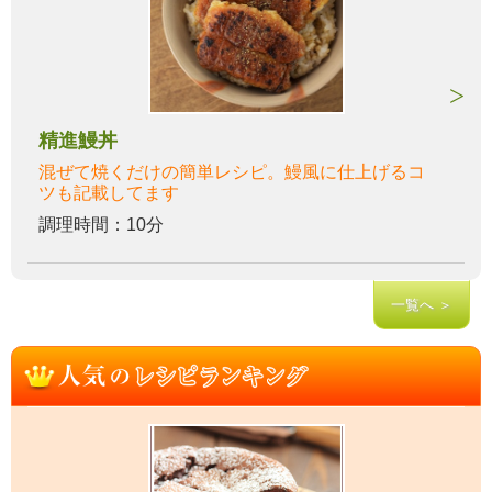
精進鰻丼
混ぜて焼くだけの簡単レシピ。鰻風に仕上げるコ
ツも記載してます
調理時間：10分
一覧へ ＞