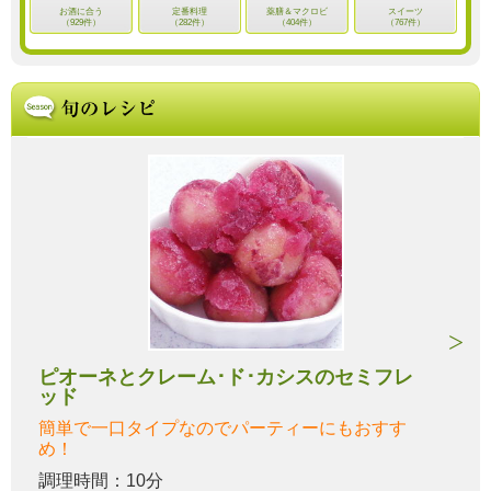
お酒に合う
定番料理
薬膳＆マクロビ
スイーツ
（929件）
（282件）
（404件）
（767件）
ピオーネとクレーム･ド･カシスのセミフレ
ッド
簡単で一口タイプなのでパーティーにもおすす
め！
調理時間：10分