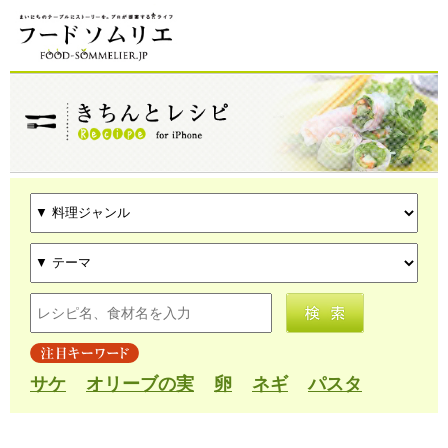
サケ
オリーブの実
卵
ネギ
パスタ