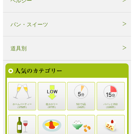
ヘルシー
パン・スイーツ
道具別
ホームパーティー
低カロリー
5分で1品
パパッと15分
（1752件）
（677件）
（141件）
（1100件）