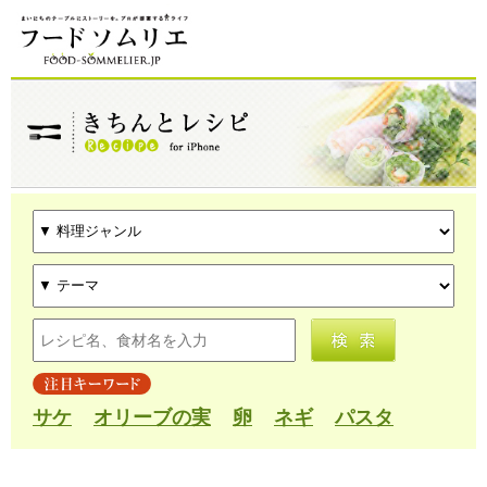
サケ
オリーブの実
卵
ネギ
パスタ