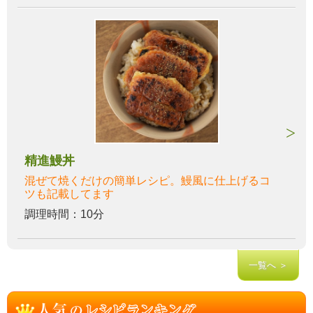
精進鰻丼
混ぜて焼くだけの簡単レシピ。鰻風に仕上げるコ
ツも記載してます
調理時間：10分
一覧へ ＞