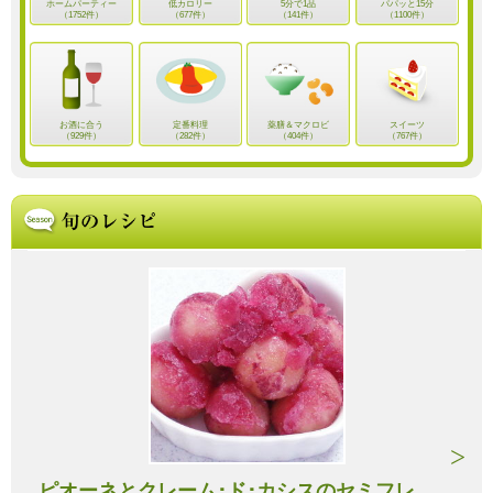
ホームパーティー
低カロリー
5分で1品
パパッと15分
（1752件）
（677件）
（141件）
（1100件）
お酒に合う
定番料理
薬膳＆マクロビ
スイーツ
（929件）
（282件）
（404件）
（767件）
ピオーネとクレーム･ド･カシスのセミフレ