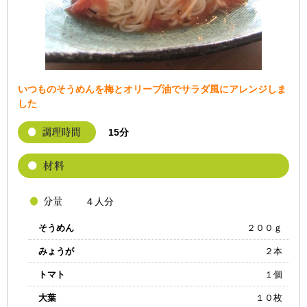
いつものそうめんを梅とオリーブ油でサラダ風にアレンジしま
した
15分
４人分
そうめん
２００ｇ
みょうが
２本
トマト
１個
大葉
１０枚