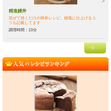
精進鰻丼
混ぜて焼くだけの簡単レシピ。鰻風に仕上げるコ
ツも記載してます
調理時間：10分
一覧へ ＞