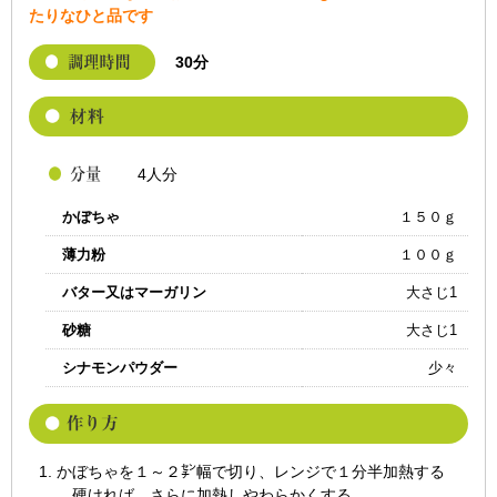
たりなひと品です
30分
4人分
かぼちゃ
１５０ｇ
薄力粉
１００ｇ
バター又はマーガリン
大さじ1
砂糖
大さじ1
シナモンパウダー
少々
かぼちゃを１～２㌢幅で切り、レンジで１分半加熱する
硬ければ、さらに加熱しやわらかくする