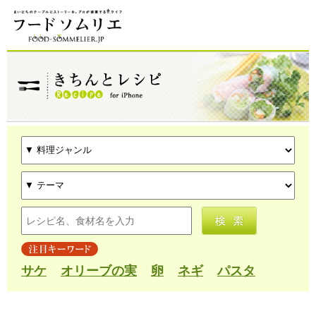
サケ
オリーブの実
卵
ネギ
パスタ