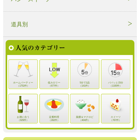
道具別
ホームパーティー
低カロリー
5分で1品
パパッと15分
（1752件）
（677件）
（141件）
（1100件）
お酒に合う
定番料理
薬膳＆マクロビ
スイーツ
（929件）
（282件）
（404件）
（767件）