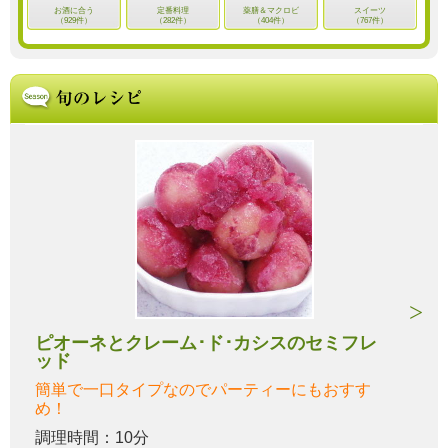
お酒に合う
定番料理
薬膳＆マクロビ
スイーツ
（929件）
（282件）
（404件）
（767件）
ピオーネとクレーム･ド･カシスのセミフレ
ッド
簡単で一口タイプなのでパーティーにもおすす
め！
調理時間：10分