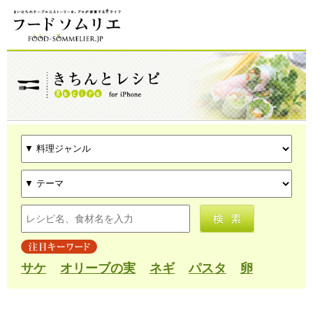
サケ
オリーブの実
ネギ
パスタ
卵