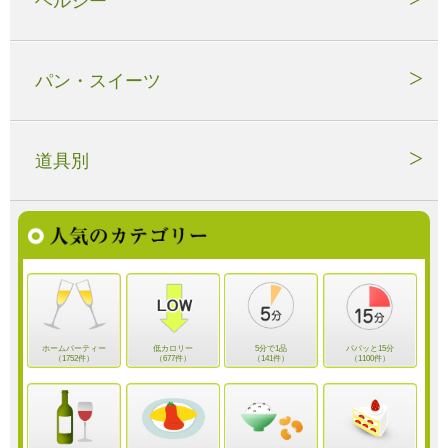
ヘルシー
パン・スイーツ
道具別
ホームパーティー
低カロリー
5分で1品
パパッと15分
（1752件）
（677件）
（141件）
（1100件）