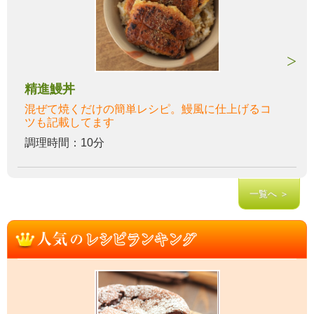
精進鰻丼
混ぜて焼くだけの簡単レシピ。鰻風に仕上げるコ
ツも記載してます
調理時間：10分
一覧へ ＞