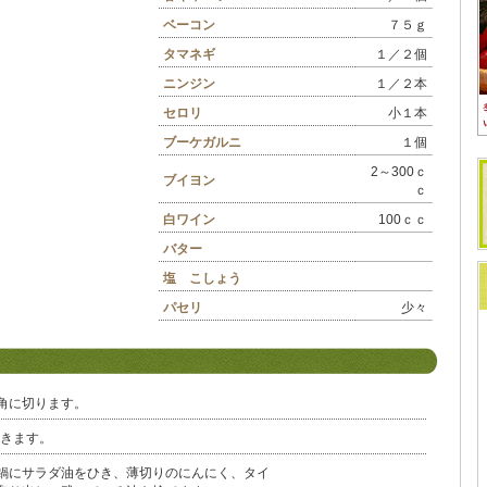
ベーコン
７５ｇ
タマネギ
１／２個
ニンジン
１／２本
セロリ
小１本
ブーケガルニ
１個
2～300ｃ
ブイヨン
ｃ
白ワイン
100ｃｃ
バター
塩 こしょう
パセリ
少々
角に切ります。
おきます。
鍋にサラダ油をひき、薄切りのにんにく、タイ