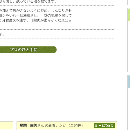
取り出し、残っている油を捨てます。
を加えて焦がさないように炒め、しんなりさせ
ヨンをいれ一旦沸騰させ、 ③の地鶏を戻して
０分程度火を通す。（鶏肉が柔らかくなればｏ
す。
尾関 由美
さん の新着レシピ （全
64
件）