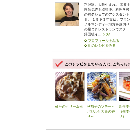
料理家。大阪生まれ。 栄養
理師免許を取得後、料理学校
の有名シェフのアシスタント
る。 １９９３年渡仏。フラ
ノルマンディー地方を皮切り
の星つきレストランでスター
帰国後イ...
つづき
プロフィールをみる
他のレシピをみる
砂肝のクリーム煮
秋茄子のソテー～
新生姜
バジルと大葉の香
（生姜
り～
リ）