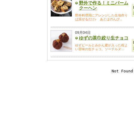
野外で作る！ミニバーム
クーヘン
野外料理用にアレンジした生地作り
は混ぜるだけ♪ あとはのんび...
09月04日
ゆずの茶巾絞り生チョコ
ゆずピールとみかん蜜が入った程よ
い苦味の生チョコ。ソーテルヌ...