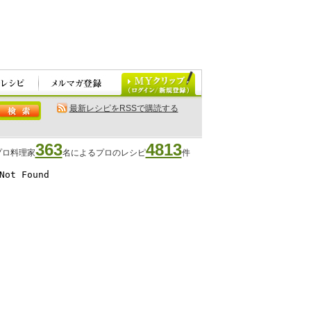
最新レシピをRSSで購読する
363
4813
プロ料理家
名によるプロのレシピ
件