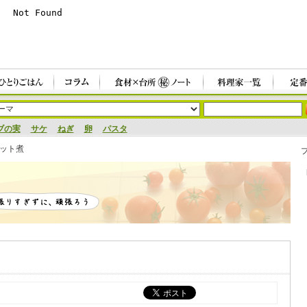
ブの実
サケ
ねぎ
卵
パスタ
ット煮