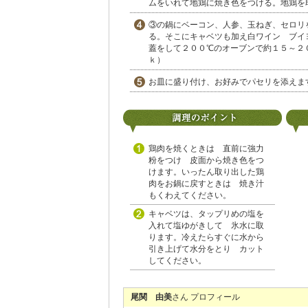
ムをいれて地鶏に焼き色をつける。地鶏を
③の鍋にベーコン、人参、玉ねぎ、セロリ
る。そこにキャベツも加え白ワイン ブイ
蓋をして２００℃のオーブンで約１５～２
ｋ）
お皿に盛り付け、お好みでパセリを添えま
鶏肉を焼くときは 直前に強力
粉をつけ 皮面から焼き色をつ
けます。いったん取り出した鶏
肉をお鍋に戻すときは 焼き汁
もくわえてください。
キャベツは、タップリめの塩を
入れて塩ゆがきして 氷水に取
ります。冷えたらすぐに水から
引き上げて水分をとり カット
してください。
尾関 由美
さん プロフィール