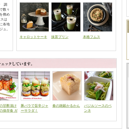
士 調
で数々
を務め
ンスは
に各地
ジュ。
キャロットケーキ
抹茶プリン
本格フムス
の甘酢漬け
豚バラで旨辛ジャ
春の雑穀かるかん
バジルソースのペ
の保存食 ガ
ーサラダ！
ンネ