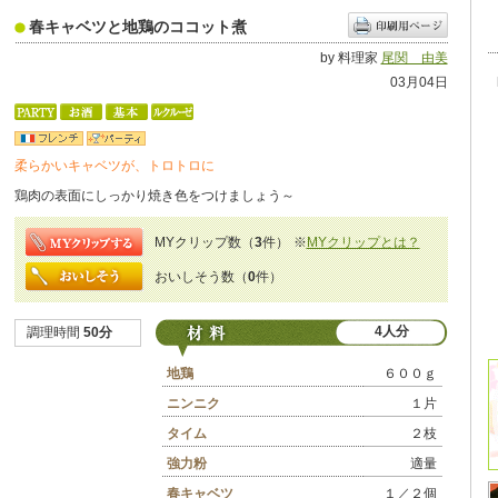
春キャベツと地鶏のココット煮
by 料理家
尾関 由美
03月04日
柔らかいキャベツが、トロトロに
鶏肉の表面にしっかり焼き色をつけましょう～
MYクリップ数（
3
件）
※
MYクリップとは？
おいしそう数（
0
件）
4人分
調理時間
50分
地鶏
６００ｇ
ニンニク
１片
タイム
２枝
強力粉
適量
春キャベツ
１／２個