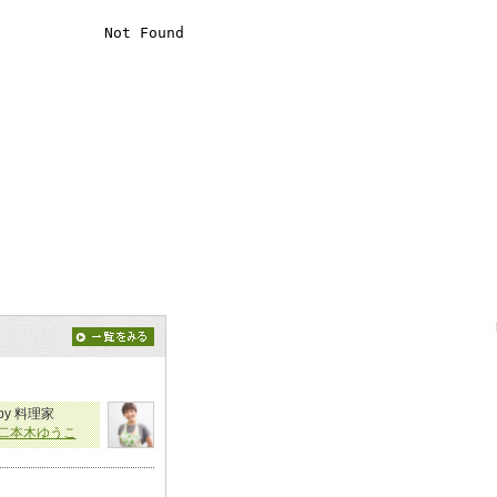
by 料理家
二本木ゆうこ