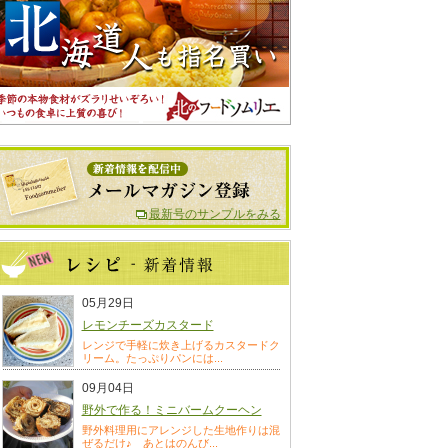
最新号のサンプルをみる
05月29日
レモンチーズカスタード
レンジで手軽に炊き上げるカスタードク
リーム。たっぷりパンには...
09月04日
野外で作る！ミニバームクーヘン
野外料理用にアレンジした生地作りは混
ぜるだけ♪ あとはのんび...