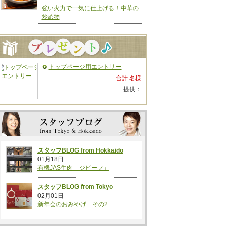
強い火力で一気に仕上げる！中華の
炒め物
トップページ用エントリー
合計 名様
提供：
スタッフBLOG from Hokkaido
01月18日
有機JAS牛肉「ジビーフ」
スタッフBLOG from Tokyo
02月01日
新年会のおみやげ その2