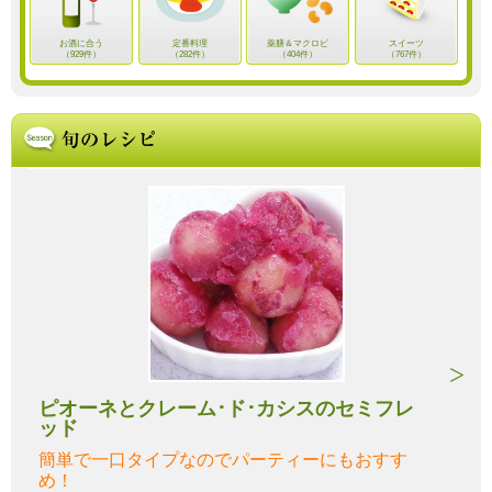
お酒に合う
定番料理
薬膳＆マクロビ
スイーツ
（929件）
（282件）
（404件）
（767件）
ピオーネとクレーム･ド･カシスのセミフレ
ッド
簡単で一口タイプなのでパーティーにもおすす
め！