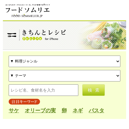
サケ
オリーブの実
卵
ネギ
パスタ