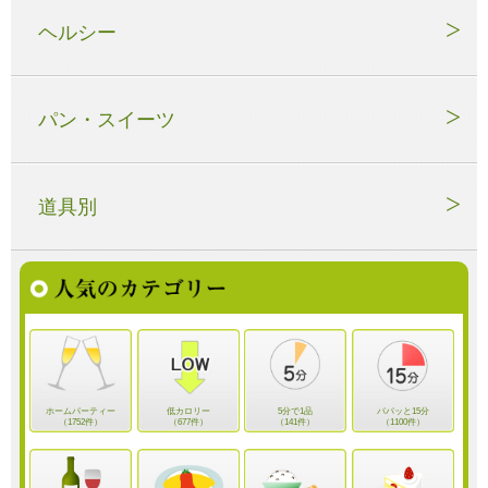
ヘルシー
パン・スイーツ
道具別
ホームパーティー
低カロリー
5分で1品
パパッと15分
（1752件）
（677件）
（141件）
（1100件）