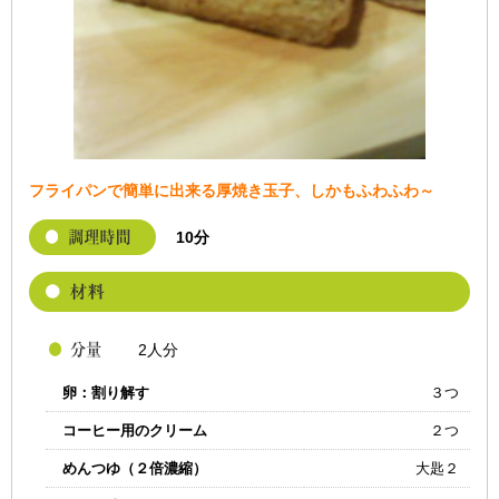
フライパンで簡単に出来る厚焼き玉子、しかもふわふわ～
10分
2人分
卵：割り解す
３つ
コーヒー用のクリーム
２つ
めんつゆ（２倍濃縮）
大匙２