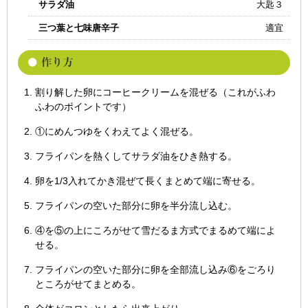
サラダ油
大匙３
三つ葉と七味唐辛子
適宜
割り解した卵にコーヒークリームを混ぜる（これがふわ
ふわのポイントです）
①にめんつゆをくわえてよく混ぜる。
フライパンを熱くしてサラダ油をひき熱する。
卵を1/3入れてかき混ぜて長くまとめて端に寄せる。
フライパンの空いた部分に卵を半分流し込む。
④を⑤の上にころがせて雪だるま方式でまるめて端によ
せる。
フライパンの空いた部分に卵を全部流し込み⑥をごろり
ところがせてまとめる。