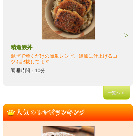
精進鰻丼
混ぜて焼くだけの簡単レシピ。鰻風に仕上げるコ
ツも記載してます
調理時間：10分
一覧へ ＞