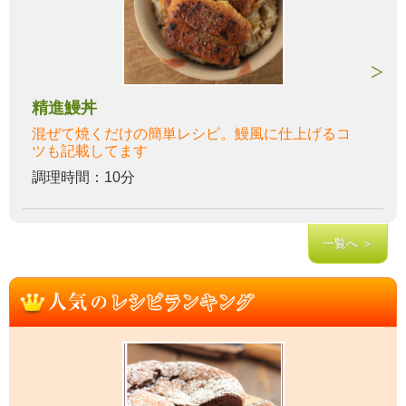
精進鰻丼
混ぜて焼くだけの簡単レシピ。鰻風に仕上げるコ
ツも記載してます
調理時間：10分
一覧へ ＞