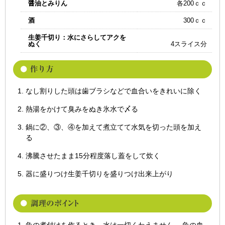
醤油とみりん
各200ｃｃ
酒
300ｃｃ
生姜千切り：水にさらしてアクを
ぬく
4スライス分
なし割りした頭は歯ブラシなどで血合いをきれいに除く
熱湯をかけて臭みをぬき氷水で〆る
鍋に②、③、④を加えて煮立てて水気を切った頭を加え
る
沸騰させたまま15分程度落し蓋をして炊く
器に盛りつけ生姜千切りを盛りつけ出来上がり
魚の煮付けを作るとき、水は一切くわえません。 魚の血