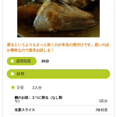
煮るというよりもさっと炊くのが本当の煮付けです。思いのほ
か簡単なので是非お試しを！
30分
2人分
鯛のお頭：２つに割る（なし割
り）
1匹分
生姜スライス
3枚程度