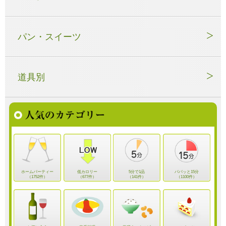
パン・スイーツ
道具別
ホームパーティー
低カロリー
5分で1品
パパッと15分
（1752件）
（677件）
（141件）
（1100件）