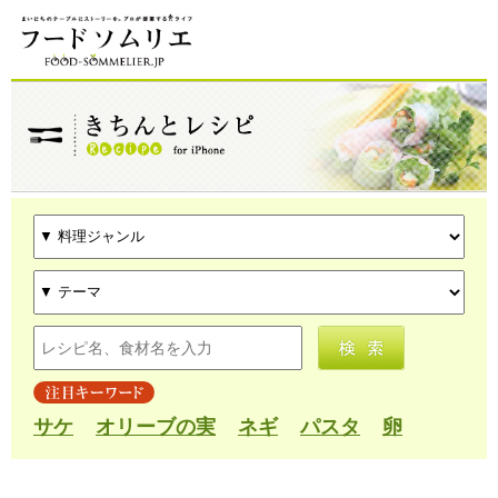
サケ
オリーブの実
ネギ
パスタ
卵