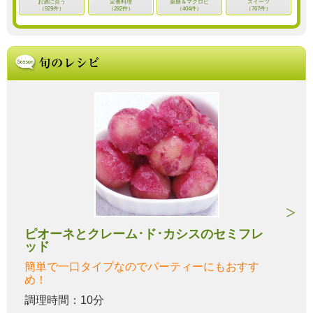
お酒に合う
定番料理
薬膳＆マクロビ
スイーツ
（929件）
（282件）
（404件）
（767件）
ピオーネとクレーム･ド･カシスのセミフレ
ッド
簡単で一口タイプなのでパーティーにもおすす
め！
調理時間：10分