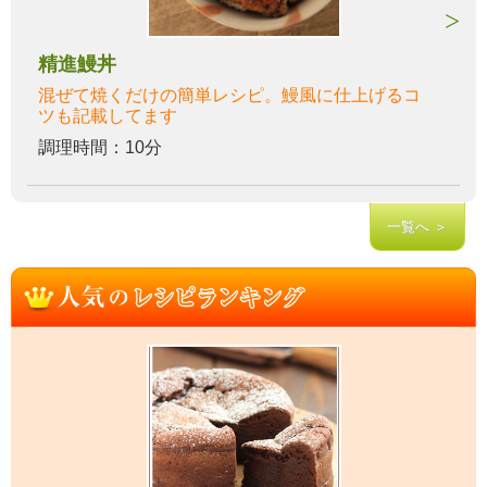
精進鰻丼
混ぜて焼くだけの簡単レシピ。鰻風に仕上げるコ
ツも記載してます
調理時間：10分
一覧へ ＞