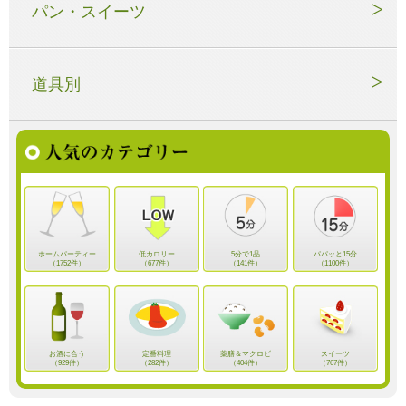
パン・スイーツ
道具別
ホームパーティー
低カロリー
5分で1品
パパッと15分
（1752件）
（677件）
（141件）
（1100件）
お酒に合う
定番料理
薬膳＆マクロビ
スイーツ
（929件）
（282件）
（404件）
（767件）