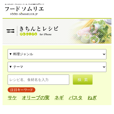
サケ
オリーブの実
ネギ
パスタ
ねぎ