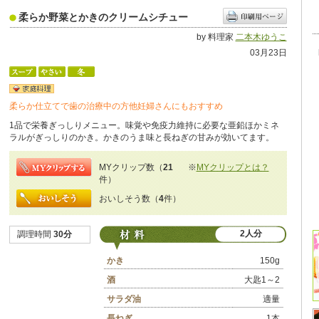
柔らか野菜とかきのクリームシチュー
by 料理家
二本木ゆうこ
03月23日
柔らか仕立てで歯の治療中の方他妊婦さんにもおすすめ
1品で栄養ぎっしりメニュー。味覚や免疫力維持に必要な亜鉛ほかミネ
ラルがぎっしりのかき。かきのうま味と長ねぎの甘みが効いてます。
MYクリップ数（
21
※
MYクリップとは？
件）
おいしそう数（
4
件）
2人分
調理時間
30分
かき
150g
酒
大匙1～2
サラダ油
適量
長ねぎ
1本