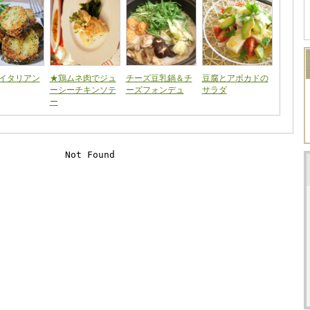
イタリアン
★鶏ムネ肉でジュ
チーズ豆乳鍋＆チ
豆腐とアボカドの
ーシーチキンソテ
ーズフォンデュ
サラダ
ー