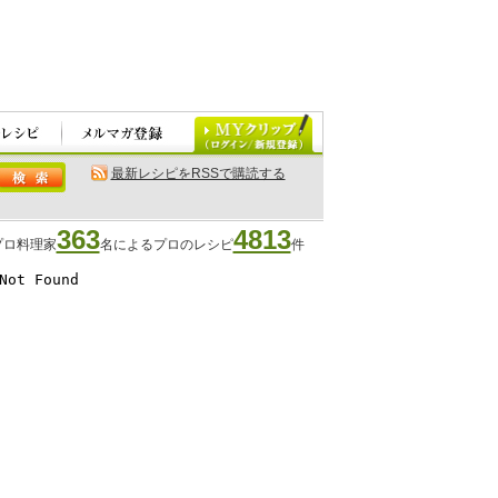
最新レシピをRSSで購読する
363
4813
プロ料理家
名によるプロのレシピ
件