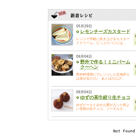
05月29日
レモンチーズカスタード
レンジで手軽に炊き上げるカスター
ドクリーム。たっぷりパンには...
09月04日
野外で作る！ミニバーム
クーヘン
野外料理用にアレンジした生地作り
は混ぜるだけ♪ あとはのんび...
09月04日
ゆずの茶巾絞り生チョコ
ゆずピールとみかん蜜が入った程よ
い苦味の生チョコ。ソーテルヌ...