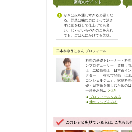
かきは火を通しすぎると硬くな
る。野菜は噛む力によって潰さ
ずに形を残して仕上げても良
い。じゃがいもやきのこを入れ
ても。ごはんにかけても美味。
二本木ゆうこ
さん プロフィール
料理の基礎トレーナー・料理
ンプロデューサー 資格：管
士 二級販売士 日本茶イン
クター 横浜市登録「はま
コンシェルジュ」。家庭料理
礎・日本茶を愉しむためのは
一歩をお教...
つづき
プロフィールをみる
他のレシピをみる