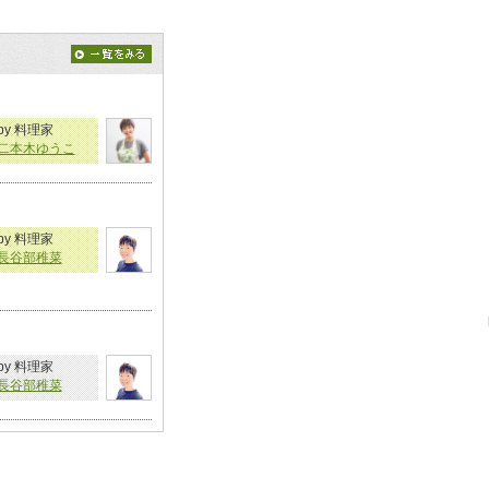
by 料理家
二本木ゆうこ
by 料理家
長谷部稚菜
by 料理家
長谷部稚菜