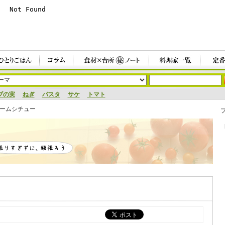
ブの実
ねぎ
パスタ
サケ
トマト
ームシチュー