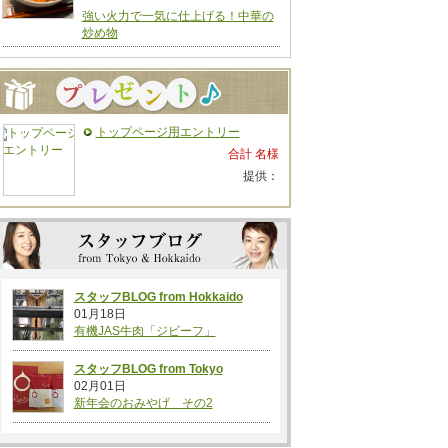
強い火力で一気に仕上げる！中華の
炒め物
トップページ用エントリー
合計 名様
提供：
スタッフBLOG from Hokkaido
01月18日
有機JAS牛肉「ジビーフ」
スタッフBLOG from Tokyo
02月01日
新年会のおみやげ その2