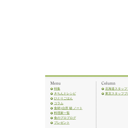
特集
北海道スタッフ
きちんとレシピ
東京スタッフブ
ひとりごはん
コラム
食材×台所 秘 ノート
料理家一覧
食のプロブログ
プレゼント