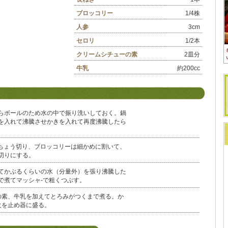
ブロッコリー
1/4株
人参
3cm
セロリ
1/2本
クリームシチューの素
2皿分
牛乳
約200cc
らボールのため水の中で振り洗いしておく。鍋
を入れて沸騰させかきを入れて再度沸騰したら
いちょう切り、ブロッコリーは細かめに割いて、
切りにする。
てかぶるくらいの水（分量外）を張り沸騰した
で煮てマッシャ‐で粗くつぶす。
の素、牛乳を加えてとろみがつくまで煮る。か
火を止め器に盛る。