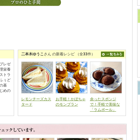
二本木ゆうこ
さん の新着レシピ （全
33
件）
プレゼ
理栄養
ストラ
ふぅど
の基
じめの
レモンチーズカス
お手軽！かぼちゃ
余ったスポンジ
タード
のモンブラン
で！手軽で美味な
「ラムボール」