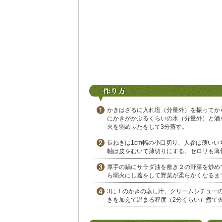
かきはざるに入れ塩（分量外）を振ってか
にかきがかぶるくらいの水（分量外）と酒
火を弱めふたをして3分蒸す。
長ねぎは1cm幅の小口切り、人参は薄い
軸は皮をむいて薄切りにする。セロリも薄
厚手の鍋にサラダ油を敷き２の野菜を炒め
ら弱火にし蓋をして野菜が柔らかくなるま
3に１のかきの蒸し汁、クリームシチュー
きを加えて温まる程度（2分くらい）煮て