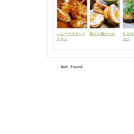
ハニーマスタード
彩どり鶏ロール
ナスの
チキン
カツ