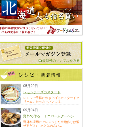
最新号のサンプルをみる
05月29日
レモンチーズカスタード
レンジで手軽に炊き上げるカスタードク
リーム。たっぷりパンには...
09月04日
野外で作る！ミニバームクーヘン
野外料理用にアレンジした生地作りは混
ぜるだけ♪ あとはのんび...