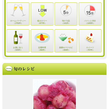
ホームパーティー
低カロリー
5分で1品
パパッと15分
（1752件）
（677件）
（141件）
（1100件）
お酒に合う
定番料理
薬膳＆マクロビ
スイーツ
（929件）
（282件）
（404件）
（767件）