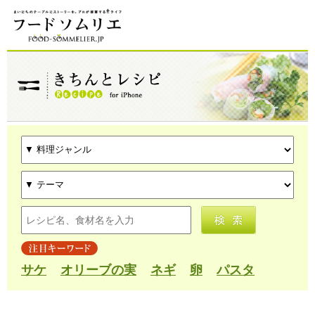
サケ
オリーブの実
ネギ
卵
パスタ