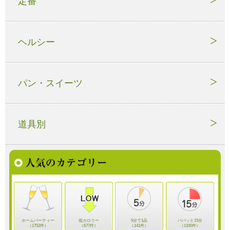
定番
ヘルシー
パン・スイーツ
道具別
ホームパーティー
低カロリー
5分で1品
パパッと15分
（1752件）
（677件）
（141件）
（1100件）