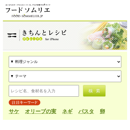
サケ
オリーブの実
ネギ
パスタ
卵