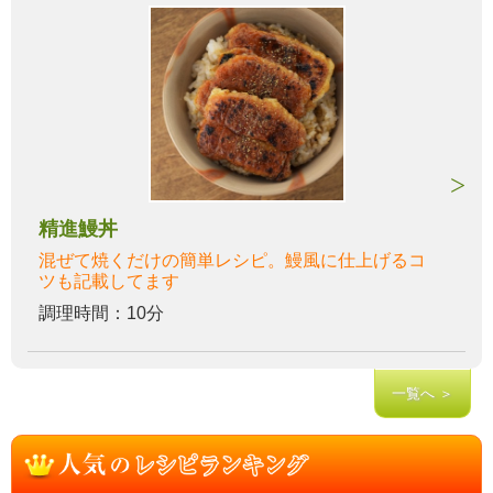
精進鰻丼
混ぜて焼くだけの簡単レシピ。鰻風に仕上げるコ
ツも記載してます
調理時間：10分
一覧へ ＞