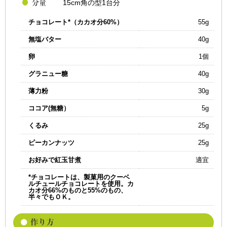
15cm角の型1台分
チョコレート*（カカオ分60%）
55g
無塩バター
40g
卵
1個
グラニュー糖
40g
薄力粉
30g
ココア(無糖）
5g
くるみ
25g
ピーカンナッツ
25g
お好みで紅玉甘煮
適宜
*チョコレートは、製菓用のクーベ
ルチュールチョコレートを使用。カ
カオ分66%のものと55%のもの、
半々でもＯＫ。