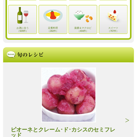
お酒に合う
定番料理
薬膳＆マクロビ
スイーツ
（929件）
（282件）
（404件）
（767件）
ピオーネとクレーム･ド･カシスのセミフレ
ッド