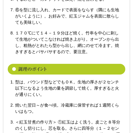
⑥を型に流し入れ、カードで表面をならす（隅にも生地
がいくように）。お好みで、紅玉ジャムを表面に散らし
ても美味しい。
１７０℃にて１４－１９分ほど焼く。竹串を中心に刺し
て生地がついてこなければ焼き上がり。オーブンから出
し、粗熱がとれたら型から出し、網にのせて冷ます。焼
きすぎるとパサパサするので、要注意。
型は、パウンド型などでもＯＫ。生地の厚さが２センチ
以下になるよう生地の量を調節して焼く。厚すぎると火
が通りにくい。
焼いた翌日～が食べ頃。冷蔵庫に保管すれば１週間くら
いはもつ。
＜紅玉甘煮の作り方＞ ①紅玉はよく洗う。皮ごと８等分
のくし切りにし、芯を取る。さらに四等分（１－２セン