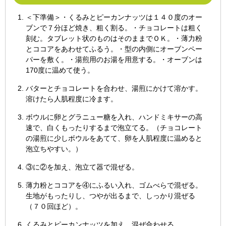
＜下準備＞・くるみとピーカンナッツは１４０度のオー
ブンで７分ほど焼き、粗く割る。・チョコレートは粗く
刻む。タブレット状のものはそのままでＯＫ。・薄力粉
とココアをあわせてふるう。・型の内側にオーブンペー
パーを敷く。・湯煎用のお湯を用意する。・オーブンは
170度に温めて使う。
バターとチョコレートを合わせ、湯煎にかけて溶かす。
溶けたら人肌程度に冷ます。
ボウルに卵とグラニュー糖を入れ、ハンドミキサーの高
速で、白くもったりするまで泡立てる。（チョコレート
の湯煎に少しボウルをあてて、卵を人肌程度に温めると
泡立ちやすい。）
③に②を加え、泡立て器で混ぜる。
薄力粉とココアを④にふるい入れ、ゴムべらで混ぜる。
生地がもったりし、つやが出るまで、しっかり混ぜる
（７０回ほど）。
くるみとピーカンナッツを加え、混ぜ合わせる。