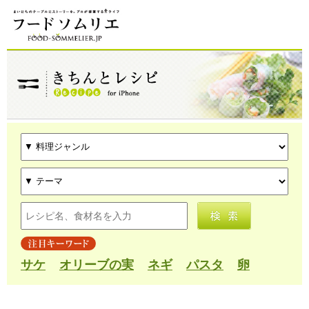
サケ
オリーブの実
ネギ
パスタ
卵