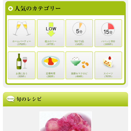
ホームパーティー
低カロリー
5分で1品
パパッと15分
（1752件）
（677件）
（141件）
（1100件）
お酒に合う
定番料理
薬膳＆マクロビ
スイーツ
（929件）
（282件）
（404件）
（767件）