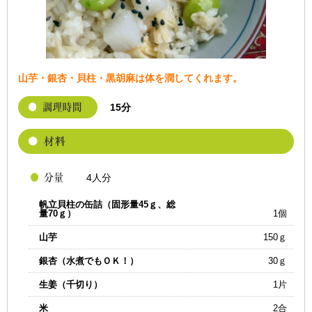
山芋・銀杏・貝柱・黒胡麻は体を潤してくれます。
15分
4人分
帆立貝柱の缶詰（固形量45ｇ、総
量70ｇ）
1個
山芋
150ｇ
銀杏（水煮でもＯＫ！）
30ｇ
生姜（千切り）
1片
米
2合