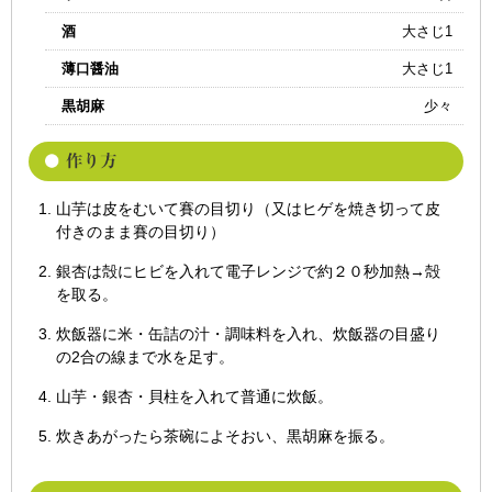
酒
大さじ1
薄口醤油
大さじ1
黒胡麻
少々
山芋は皮をむいて賽の目切り（又はヒゲを焼き切って皮
付きのまま賽の目切り）
銀杏は殻にヒビを入れて電子レンジで約２０秒加熱→殻
を取る。
炊飯器に米・缶詰の汁・調味料を入れ、炊飯器の目盛り
の2合の線まで水を足す。
山芋・銀杏・貝柱を入れて普通に炊飯。
炊きあがったら茶碗によそおい、黒胡麻を振る。