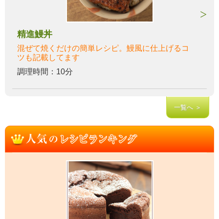
精進鰻丼
混ぜて焼くだけの簡単レシピ。鰻風に仕上げるコ
ツも記載してます
調理時間：10分
一覧へ ＞