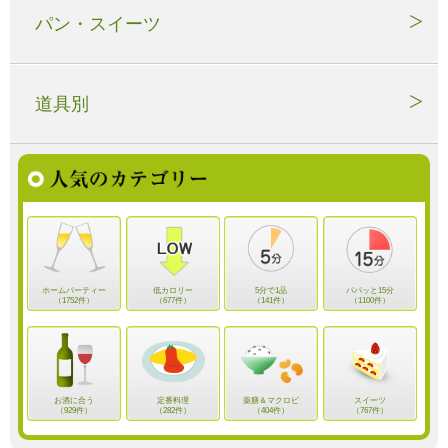
パン・スイーツ
道具別
ホームパーティー
低カロリー
5分で1品
パパッと15分
（1752件）
（677件）
（141件）
（1100件）
お酒に合う
定番料理
薬膳＆マクロビ
スイーツ
（929件）
（282件）
（404件）
（767件）