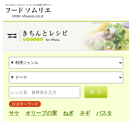
サケ
オリーブの実
ねぎ
ネギ
パスタ