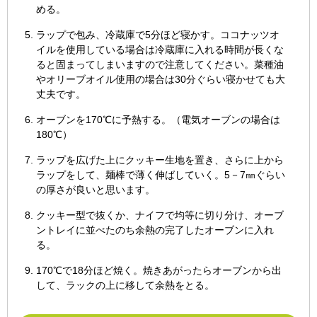
める。
ラップで包み、冷蔵庫で5分ほど寝かす。ココナッツオ
イルを使用している場合は冷蔵庫に入れる時間が長くな
ると固まってしまいますので注意してください。菜種油
やオリーブオイル使用の場合は30分ぐらい寝かせても大
丈夫です。
オーブンを170℃に予熱する。（電気オーブンの場合は
180℃）
ラップを広げた上にクッキー生地を置き、さらに上から
ラップをして、麺棒で薄く伸ばしていく。5－7㎜ぐらい
の厚さが良いと思います。
クッキー型で抜くか、ナイフで均等に切り分け、オーブ
ントレイに並べたのち余熱の完了したオーブンに入れ
る。
170℃で18分ほど焼く。焼きあがったらオーブンから出
して、ラックの上に移して余熱をとる。