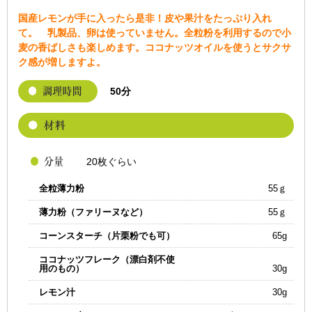
国産レモンが手に入ったら是非！皮や果汁をたっぷり入れ
て。 乳製品、卵は使っていません。全粒粉を利用するので小
麦の香ばしさも楽しめます。ココナッツオイルを使うとサクサ
ク感が増しますよ。
50分
20枚ぐらい
全粒薄力粉
55ｇ
薄力粉（ファリーヌなど）
55ｇ
コーンスターチ（片栗粉でも可）
65g
ココナッツフレーク（漂白剤不使
用のもの）
30g
レモン汁
30g