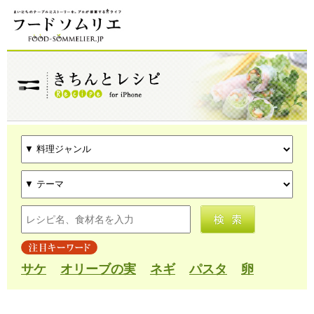
サケ
オリーブの実
ネギ
パスタ
卵