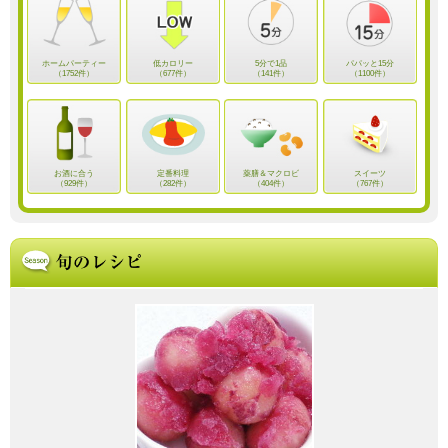
ホームパーティー
低カロリー
5分で1品
パパッと15分
（1752件）
（677件）
（141件）
（1100件）
お酒に合う
定番料理
薬膳＆マクロビ
スイーツ
（929件）
（282件）
（404件）
（767件）