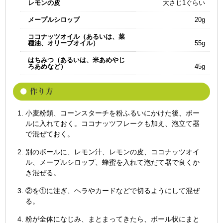
レモンの皮
大さじ1ぐらい
メープルシロップ
20g
ココナッツオイル（あるいは、菜
種油、オリーブオイル）
55g
はちみつ（あるいは、米あめやじ
ろあめなど）
45g
小麦粉類、コーンスターチを粉ふるいにかけた後、ボー
ルに入れておく。ココナッツフレークも加え、泡立て器
で混ぜておく。
別のボールに、レモン汁、レモンの皮、ココナッツオイ
ル、メープルシロップ、蜂蜜を入れて泡だて器で良くか
き混ぜる。
②を①に注ぎ、ヘラやカードなどで切るようにして混ぜ
る。
粉が全体になじみ、まとまってきたら、ボール状にまと