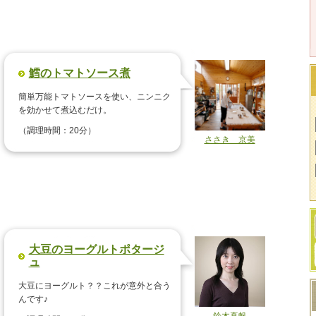
鱈のトマトソース煮
簡単万能トマトソースを使い、ニンニク
を効かせて煮込むだけ。
（調理時間：20分）
ささき 京美
大豆のヨーグルトポタージ
ュ
大豆にヨーグルト？？これが意外と合う
んです♪