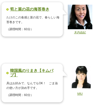
筍と菜の花の海苔巻き
たけのこの食感と菜の花で、春らしい海
苔巻きです。
（調理時間：60分）
木内由紀
韓国風のりまき【キムパ
プ】
具はお好みで、なんでもOK！ ごま油
の使い方が決め手です。
MIU
（調理時間：60分）