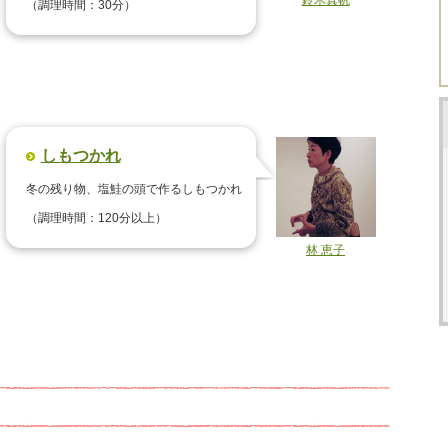
鈴木真帆
（調理時間：30分）
しもつかれ
冬の残り物、塩鮭の頭で作るしもつかれ
（調理時間：120分以上）
林 恵子