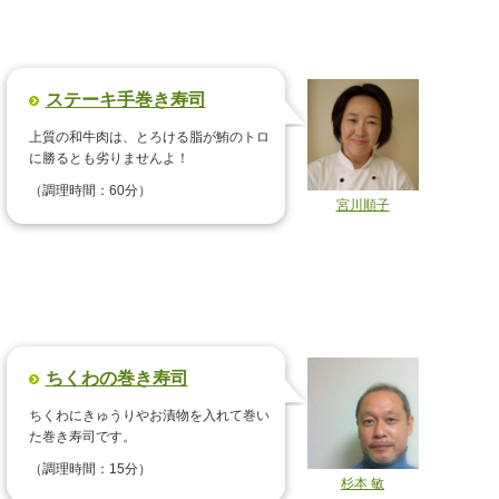
ステーキ手巻き寿司
上質の和牛肉は、とろける脂が鮪のトロ
に勝るとも劣りませんよ！
（調理時間：60分）
宮川順子
ちくわの巻き寿司
ちくわにきゅうりやお漬物を入れて巻い
た巻き寿司です。
（調理時間：15分）
杉本 敏