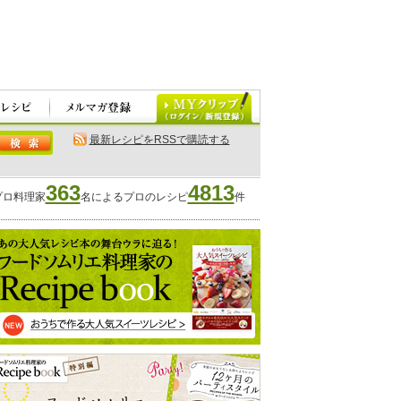
最新レシピをRSSで購読する
363
4813
プロ料理家
名によるプロのレシピ
件