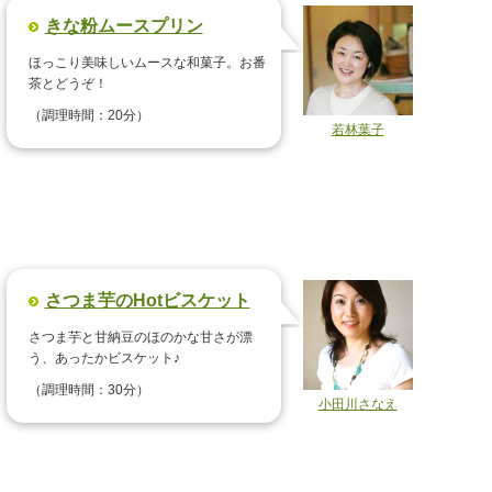
きな粉ムースプリン
ほっこり美味しいムースな和菓子。お番
茶とどうぞ！
（調理時間：20分）
若林葉子
さつま芋のHotビスケット
さつま芋と甘納豆のほのかな甘さが漂
う、あったかビスケット♪
（調理時間：30分）
小田川さなえ