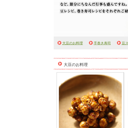
この日を境に季節が移り変わる春の節分。 豆を
大豆のお料理
手巻き寿司
豆
む など、節分にちなんだ行事も盛んですね。 
大豆のお料理