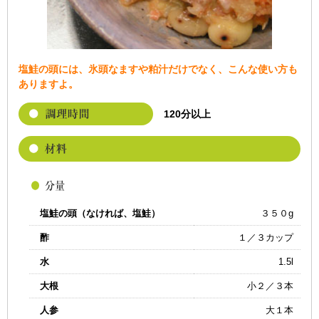
塩鮭の頭には、氷頭なますや粕汁だけでなく、こんな使い方も
ありますよ。
120分以上
塩鮭の頭（なければ、塩鮭）
３５０g
酢
１／３カップ
水
1.5l
大根
小２／３本
人参
大１本