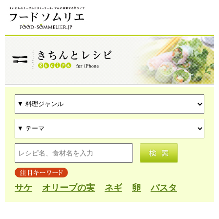
サケ
オリーブの実
ネギ
卵
パスタ