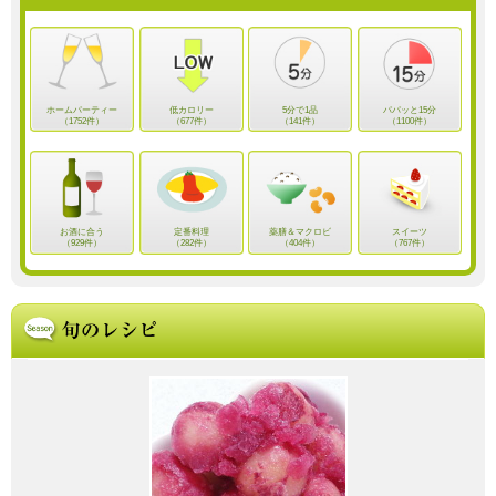
ホームパーティー
低カロリー
5分で1品
パパッと15分
（1752件）
（677件）
（141件）
（1100件）
お酒に合う
定番料理
薬膳＆マクロビ
スイーツ
（929件）
（282件）
（404件）
（767件）