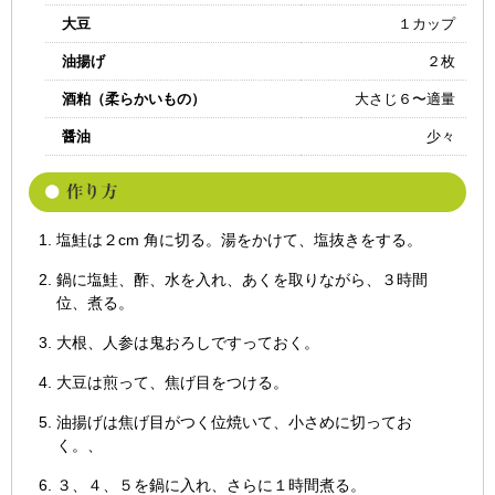
大豆
１カップ
油揚げ
２枚
酒粕（柔らかいもの）
大さじ６〜適量
醤油
少々
塩鮭は２cm 角に切る。湯をかけて、塩抜きをする。
鍋に塩鮭、酢、水を入れ、あくを取りながら、３時間
位、煮る。
大根、人参は鬼おろしですっておく。
大豆は煎って、焦げ目をつける。
油揚げは焦げ目がつく位焼いて、小さめに切ってお
く。、
３、４、５を鍋に入れ、さらに１時間煮る。