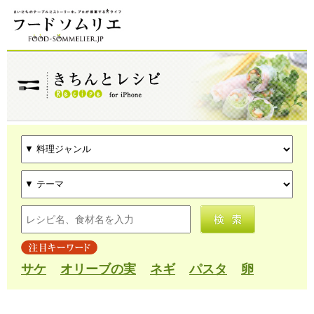
サケ
オリーブの実
ネギ
パスタ
卵