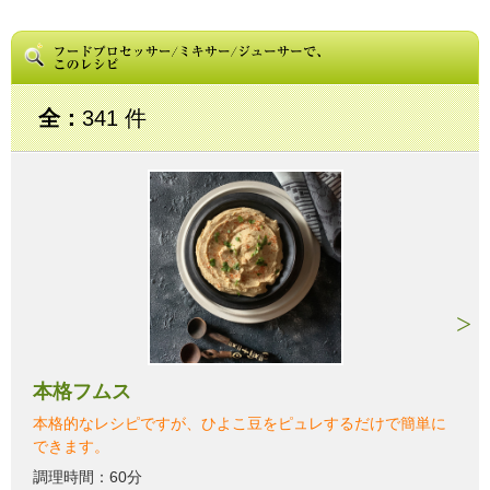
全：
341 件
本格フムス
本格的なレシピですが、ひよこ豆をピュレするだけで簡単に
できます。
調理時間：60分