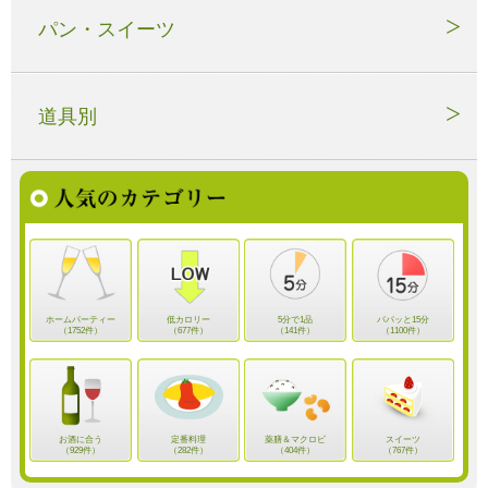
パン・スイーツ
道具別
ホームパーティー
低カロリー
5分で1品
パパッと15分
（1752件）
（677件）
（141件）
（1100件）
お酒に合う
定番料理
薬膳＆マクロビ
スイーツ
（929件）
（282件）
（404件）
（767件）